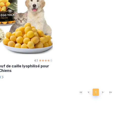
4.1
☆☆☆☆☆
★★★★★
uf de caille lyophilisé pour
Chiens
l
‹‹
‹
1
›
››