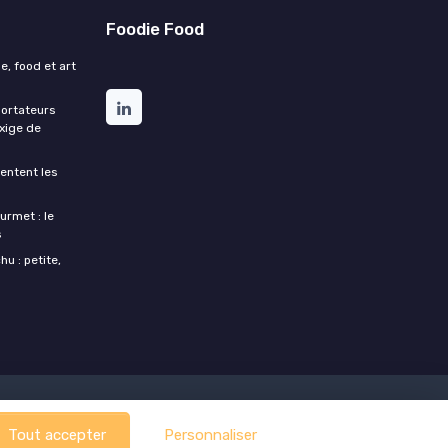
Foodie Food
e, food et art
portateurs
exige de
entent les
urmet : le
s
u : petite,
Tout accepter
Personnaliser