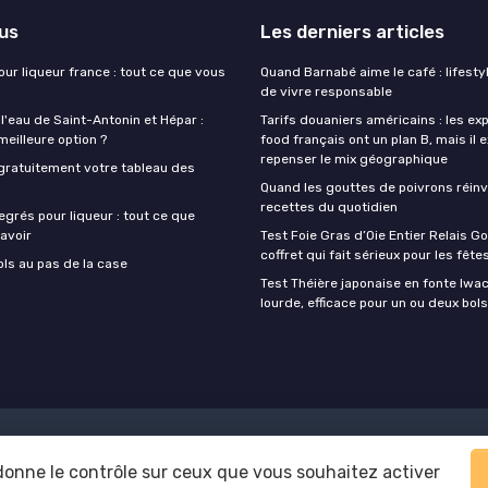
lus
Les derniers articles
our liqueur france : tout ce que vous
Quand Barnabé aime le café : lifestyl
de vivre responsable
 l'eau de Saint-Antonin et Hépar :
Tarifs douaniers américains : les ex
 meilleure option ?
food français ont un plan B, mais il 
repenser le mix géographique
gratuitement votre tableau des
Quand les gouttes de poivrons réinv
recettes du quotidien
egrés pour liqueur : tout ce que
avoir
Test Foie Gras d’Oie Entier Relais Go
coffret qui fait sérieux pour les fête
ols au pas de la case
Test Théière japonaise en fonte Iwach
lourde, efficace pour un ou deux bols
Mentions légales
Politique de confidentialité
 donne le contrôle sur ceux que vous souhaitez activer
© Foodie Food 2026