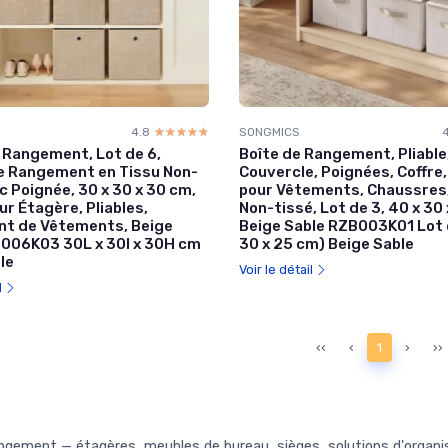
4.8
☆☆☆☆☆
★★★★★
SONGMICS
 Rangement, Lot de 6,
Boîte de Rangement, Pliable
e Rangement en Tissu Non-
Couvercle, Poignées, Coffre,
c Poignée, 30 x 30 x 30 cm,
pour Vêtements, Chaussres,
ur Étagère, Pliables,
Non-tissé, Lot de 3, 40 x 30
t de Vêtements, Beige
Beige Sable RZB003K01 Lot 
B006K03 30L x 30l x 30H cm
30 x 25 cm) Beige Sable
le
Voir le détail
l
‹‹
‹
1
›
››
ement — étagères, meubles de bureau, sièges, solutions d'organisa