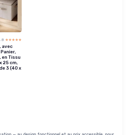
4.8
☆☆☆☆☆
★★★★★
, avec
 Panier,
 en Tissu
 x 25 cm,
de 3 (40 x
tion — au design fonctionnel et au prix accessible, pour