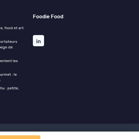
Foodie Food
e, food et art
portateurs
exige de
entent les
urmet : le
s
u : petite,