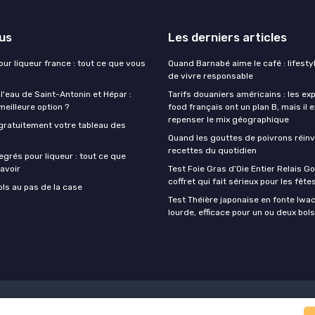
lus
Les derniers articles
our liqueur france : tout ce que vous
Quand Barnabé aime le café : lifestyl
de vivre responsable
 l'eau de Saint-Antonin et Hépar :
Tarifs douaniers américains : les ex
 meilleure option ?
food français ont un plan B, mais il 
repenser le mix géographique
gratuitement votre tableau des
Quand les gouttes de poivrons réinv
recettes du quotidien
egrés pour liqueur : tout ce que
avoir
Test Foie Gras d’Oie Entier Relais Go
coffret qui fait sérieux pour les fête
ols au pas de la case
Test Théière japonaise en fonte Iwach
lourde, efficace pour un ou deux bols
Mentions légales
Politique de confidentialité