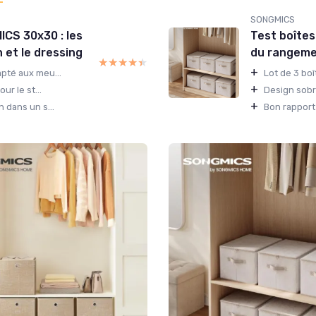
SONGMICS
CS 30x30 : les
Test boîtes
n et le dressing
du rangemen
★★★★★
★★★★★
+
pté aux meu...
Lot de 3 boî
+
ur le st...
Design sobre
+
 dans un s...
Bon rapport 