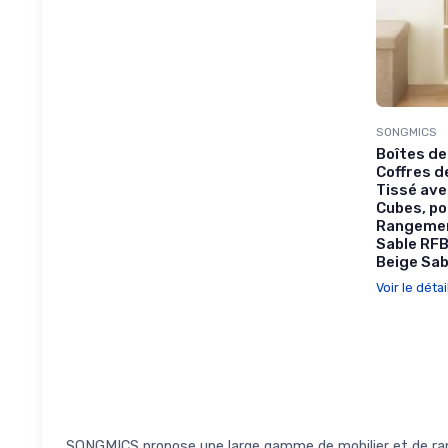
SONGMICS
Boîtes de
Coffres d
Tissé ave
Cubes, po
Rangemen
Sable RF
Beige Sab
Voir le détai
SONGMICS propose une large gamme de mobilier et de rang