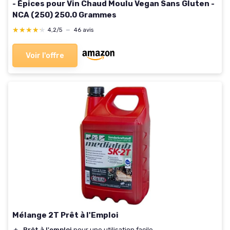
- Épices pour Vin Chaud Moulu Vegan Sans Gluten -
NCA (250) 250.0 Grammes
★★★★★
★★★★★
4,2/5
—
46 avis
Voir l'offre
Mélange 2T Prêt à l'Emploi
＋
Prêt à l'emploi
pour une utilisation facile