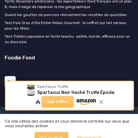
Tarifs douaniers américains : les exportateurs food français ont un plan
B, mais il exige de repenser le mix géographique
Quand les gouttes de poivrons réinventent les recettes du quotidien
Test Foie Gras d’Oie Entier Relais Gourmet : le coffret qui fait sérieux
pour les fêtes
Test Théière japonaise en fonte Iwachu : petite, lourde, efficace pour un
ou deux bols
Foodie Food
Spartacus Truffle
Spartacus Noir Haché Truffe Épicée
🔥
Voir l'offre
Mentions légales
Politique de confidentialité
Ce site utilise des cookies et vous donne le contrôle sur ceux que
© Foodie Food 2026
vous souhaitez activer
Tout accepter
Personnaliser