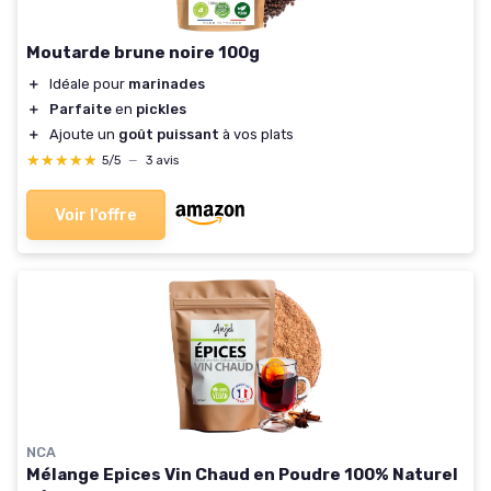
Moutarde brune noire 100g
＋
Idéale pour
marinades
＋
Parfaite
en
pickles
＋
Ajoute un
goût puissant
à vos plats
★★★★★
★★★★★
5/5
—
3 avis
Voir l'offre
NCA
Mélange Epices Vin Chaud en Poudre 100% Naturel