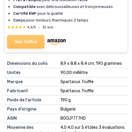
＋
Compatible
avec débroussailleuses et tronçonneuses
＋
Certifié KWF
pour la qualité
＋
Conçu
pour moteurs thermiques 2 temps
★★★★★
★★★★★
4,6/5
—
32 avis
Voir l'offre
Dimensions du colis
‎8,9 x 8,8 x 8,4 cm; 190 grammes
Unités
‎90.00 millilitre
Marque
‎Spartacus Truffle
Fabricant
‎Spartacus Truffle
Poids de l'article
‎190 g
Pays d'origine
‎Bulgarie
ASIN
B0CLP7T7HD
Moyenne des
4,0 4,0 sur 5 étoiles 3 évaluations