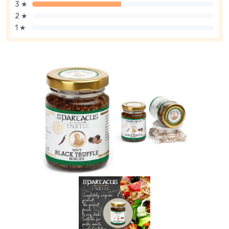
3 ★
2 ★
1 ★