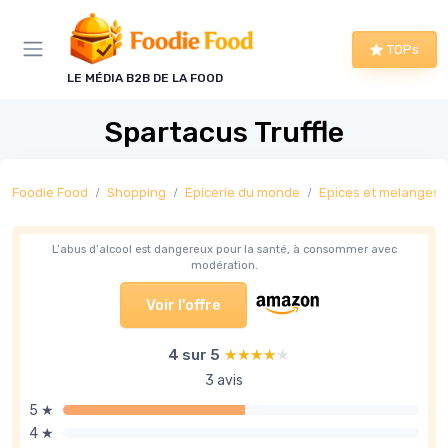
Panneau de gestion des cookies
TOPs
LE MÉDIA B2B DE LA FOOD
Spartacus Truffle
Foodie Food
Shopping
Epicerie du monde
Epices et melanges
L’abus d’alcool est dangereux pour la santé, à consommer avec
modération.
Voir l'offre
4 sur 5
★★★★★
★★★★★
3 avis
5 ★
4 ★