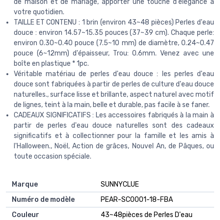
de maison et de mariage, apporter une touche d'élégance à
votre quotidien.
TAILLE ET CONTENU : 1 brin (environ 43~48 pièces) Perles d'eau
douce : environ 14.57~15.35 pouces (37~39 cm). Chaque perle:
environ 0.30~0.40 pouce (7.5~10 mm) de diamètre, 0.24~0.47
pouce (6~12mm) d'épaisseur, Trou: 0.6mm. Venez avec une
boîte en plastique * 1pc.
Véritable matériau de perles d'eau douce : les perles d'eau
douce sont fabriquées à partir de perles de culture d'eau douce
naturelles., surface lisse et brillante, aspect naturel avec motif
de lignes, teint à la main, belle et durable, pas facile à se faner.
CADEAUX SIGNIFICATIFS : Les accessoires fabriqués à la main à
partir de perles d'eau douce naturelles sont des cadeaux
significatifs et à collectionner pour la famille et les amis à
l'Halloween., Noël, Action de grâces, Nouvel An, de Pâques, ou
toute occasion spéciale.
Marque
‎SUNNYCLUE
Numéro de modèle
‎PEAR-SC0001-18-FBA
Couleur
‎43~48pièces de Perles D'eau