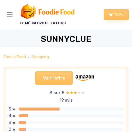
Panneau de gestion des cookies
TOPs
LE MÉDIA B2B DE LA FOOD
SUNNYCLUE
Foodie Food
Shopping
Voir l'offre
3 sur 5
★★★★★
★★★★★
19 avis
5 ★
4 ★
3 ★
2 ★