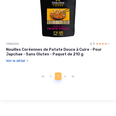
TANOSHI
4.3
☆☆☆☆☆
★★★★★
Nouilles Coréennes de Patate Douce à Cuire - Pour
Japchae - Sans Gluten - Paquet de 210 g
Voir le détail
‹‹
‹
1
›
››