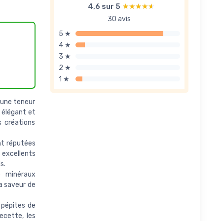
4,6 sur 5
★★★★★
★★★★★
30 avis
5 ★
4 ★
3 ★
2 ★
1 ★
 une teneur
 élégant et
s créations
nt réputées
s excellents
s.
e minéraux
a saveur de
 pépites de
ecette, les