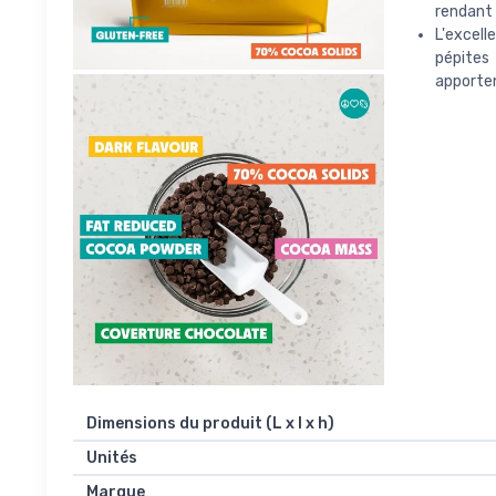
rendant 
L'excell
pépites
apporten
Dimensions du produit (L x l x h)
Unités
Marque