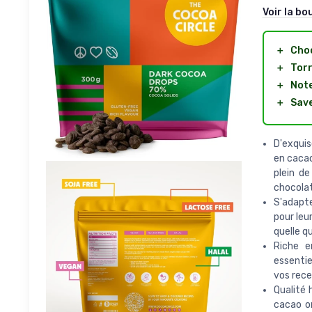
Voir la bo
＋
Choc
＋
Torr
＋
Note
＋
Save
D'exquis
en cacao
plein de
chocola
S'adapte
pour leu
quelle q
Riche e
essentie
vos rece
Qualité 
cacao o