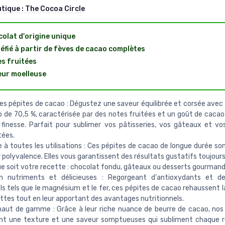
utique :
The Cocoa Circle
olat d'origine unique
éfié à partir de fèves de cacao complètes
s fruitées
ur moelleuse
es pépites de cacao : Dégustez une saveur équilibrée et corsée avec
 de 70,5 %, caractérisée par des notes fruitées et un goût de cacao
 finesse. Parfait pour sublimer vos pâtisseries, vos gâteaux et vo
tées.
 à toutes les utilisations : Ces pépites de cacao de longue durée so
r polyvalence. Elles vous garantissent des résultats gustatifs toujour
ue soit votre recette : chocolat fondu, gâteaux ou desserts gourmand
n nutriments et délicieuses : Regorgeant d'antioxydants et d
ls tels que le magnésium et le fer, ces pépites de cacao rehaussent l
ttes tout en leur apportant des avantages nutritionnels.
haut de gamme : Grâce à leur riche nuance de beurre de cacao, nos
nt une texture et une saveur somptueuses qui subliment chaque r