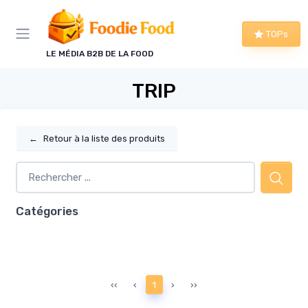
Panneau de gestion des cookies
TOPs
LE MÉDIA B2B DE LA FOOD
TRIP
←
Retour à la liste des produits
Catégories
‹‹
‹
1
›
››