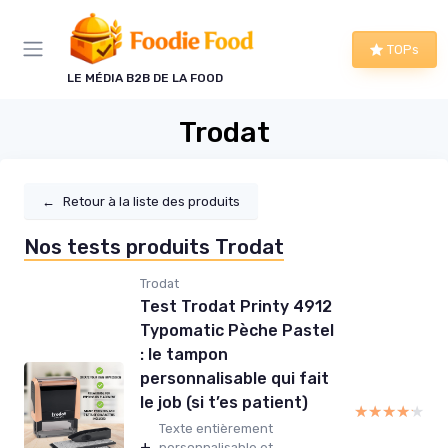
Panneau de gestion des cookies
TOPs
LE MÉDIA B2B DE LA FOOD
Trodat
←
Retour à la liste des produits
Nos tests produits Trodat
Trodat
Test Trodat Printy 4912
Typomatic Pèche Pastel
: le tampon
personnalisable qui fait
le job (si t’es patient)
★★★★★
★★★★★
Texte entièrement
+
personnalisable et