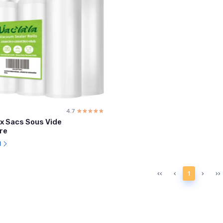
4.7
☆☆☆☆☆
★★★★★
x Sacs Sous Vide
re
l
‹‹
‹
1
›
››