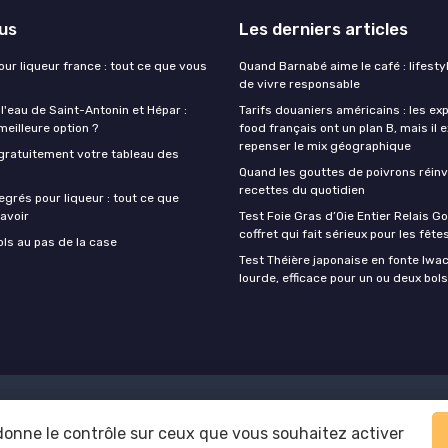
lus
Les derniers articles
our liqueur france : tout ce que vous
Quand Barnabé aime le café : lifestyl
de vivre responsable
 l'eau de Saint-Antonin et Hépar :
Tarifs douaniers américains : les ex
 meilleure option ?
food français ont un plan B, mais il 
repenser le mix géographique
gratuitement votre tableau des
Quand les gouttes de poivrons réinv
recettes du quotidien
egrés pour liqueur : tout ce que
avoir
Test Foie Gras d’Oie Entier Relais Go
coffret qui fait sérieux pour les fête
ols au pas de la case
Test Théière japonaise en fonte Iwach
lourde, efficace pour un ou deux bols
Mentions légales
Politique de confidentialité
 donne le contrôle sur ceux que vous souhaitez activer
© Foodie Food 2026