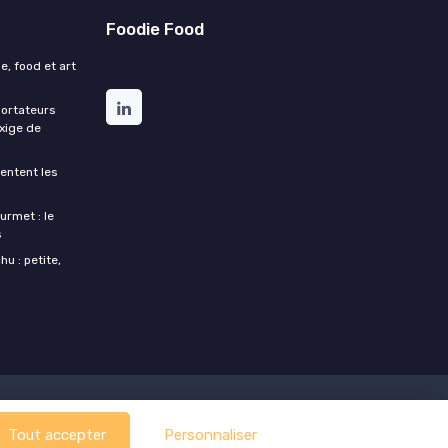
Foodie Food
e, food et art
portateurs
exige de
entent les
urmet : le
s
u : petite,
Tout accepter
Personnaliser