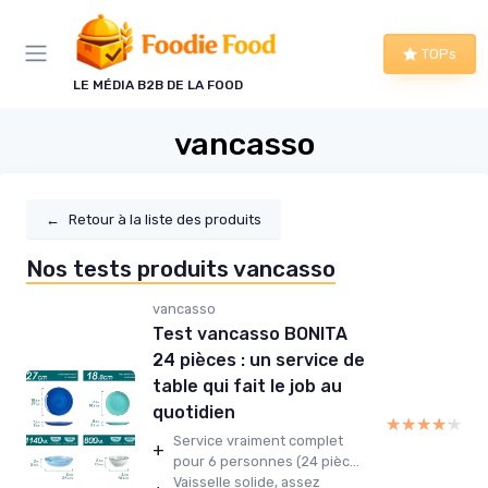
Panneau de gestion des cookies
TOPs
LE MÉDIA B2B DE LA FOOD
vancasso
←
Retour à la liste des produits
Nos tests produits vancasso
vancasso
Test vancasso BONITA
24 pièces : un service de
table qui fait le job au
quotidien
★★★★★
★★★★★
Service vraiment complet
+
pour 6 personnes (24 pièc...
Vaisselle solide, assez