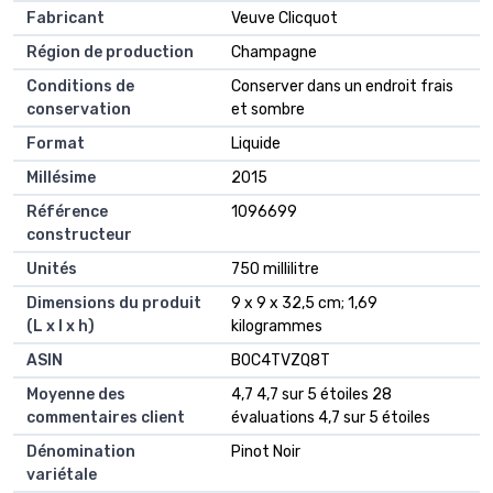
Fabricant
‎Veuve Clicquot
Région de production
‎Champagne
Conditions de
‎Conserver dans un endroit frais
conservation
et sombre
Format
‎Liquide
Millésime
‎2015
Référence
‎1096699
constructeur
Unités
‎750 millilitre
Dimensions du produit
‎9 x 9 x 32,5 cm; 1,69
(L x l x h)
kilogrammes
ASIN
B0C4TVZQ8T
Moyenne des
4,7 4,7 sur 5 étoiles 28
commentaires client
évaluations 4,7 sur 5 étoiles
Dénomination
Pinot Noir
variétale