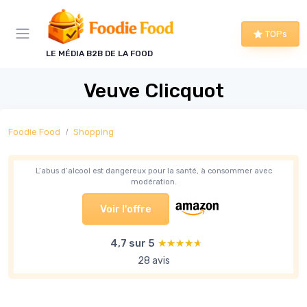
Panneau de gestion des cookies
TOPs
LE MÉDIA B2B DE LA FOOD
Veuve Clicquot
Foodie Food
Shopping
L’abus d’alcool est dangereux pour la santé, à consommer avec
modération.
Voir l'offre
4,7 sur 5
★★★★★
★★★★★
28 avis