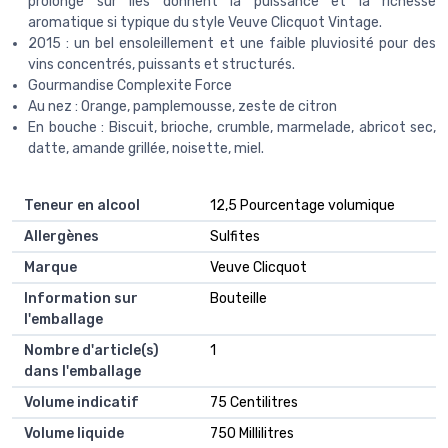
prolongé sur lies donnent la puissance et la richesse
aromatique si typique du style Veuve Clicquot Vintage.
2015 : un bel ensoleillement et une faible pluviosité pour des
vins concentrés, puissants et structurés.
Gourmandise Complexite Force
Au nez : Orange, pamplemousse, zeste de citron
En bouche : Biscuit, brioche, crumble, marmelade, abricot sec,
datte, amande grillée, noisette, miel.
Teneur en alcool
‎12,5 Pourcentage volumique
Allergènes
‎Sulfites
Marque
‎Veuve Clicquot
Information sur
‎Bouteille
l'emballage
Nombre d'article(s)
‎1
dans l'emballage
Volume indicatif
‎75 Centilitres
Volume liquide
‎750 Millilitres