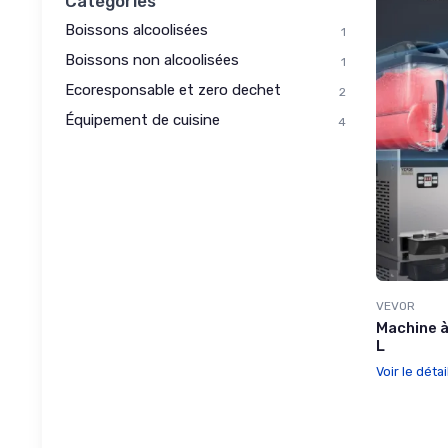
Catégories
Boissons alcoolisées
1
Boissons non alcoolisées
1
Ecoresponsable et zero dechet
2
Équipement de cuisine
4
VEVOR
Machine à
L
Voir le détai