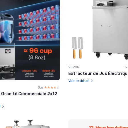
VEVOR
5
Extracteur de Jus Électriq
Voir le détail
3.6
☆☆☆☆☆
★★★★★
 Granité Commerciale 2x12
l