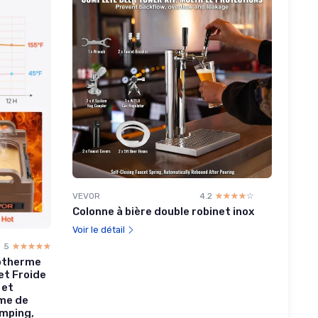
VEVOR
4.2
☆☆☆☆☆
★★★★★
Colonne à bière double robinet inox
Voir le détail
5
☆☆☆☆☆
★★★★★
sotherme
et Froide
 et
me de
amping,