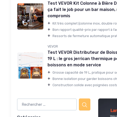
Test VEVOR Kit Colonne à Bière D
ça fait le job pour un bar maison
compromis
+
Kit très complet (colonne inox, double rob
+
Bon rapport qualité-prix par rapport à l’a
+
Ressorts de fermeture automatique prati
VEVOR
Test VEVOR Distributeur de Bois
19 L : le gros jerrican thermique 
boissons en mode service
+
Grosse capacité de 19 L, pratique pour se
+
Bonne isolation pour garder boissons cha
+
Construction solide avec poignées costa