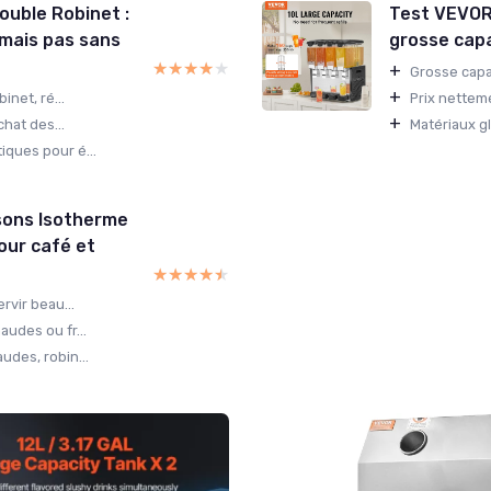
ouble Robinet :
Test VEVOR 
, mais pas sans
grosse capac
★★★★★
★★★★★
+
Grosse capac
+
inet, ré...
Prix netteme
+
chat des...
Matériaux gl
ques pour é...
sons Isotherme
pour café et
★★★★★
★★★★★
rvir beau...
udes ou fr...
udes, robin...