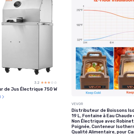
3.2
☆☆☆☆☆
★★★★★
r de Jus Électrique 750 W
l
VEVOR
Distributeur de Boissons I
19 L, Fontaine à Eau Chaude 
Non Électrique avec Robinet
Poignée, Conteneur Isother
Qualité Alimentaire, pour C