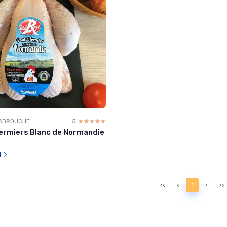
 LABROUCHE
5
☆☆☆☆☆
★★★★★
ermiers Blanc de Normandie
l
‹‹
‹
1
›
››