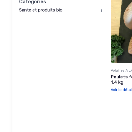
Catégories
Sante et produits bio
1
Volailles A
Poulets f
1,4 kg
Voir le détai