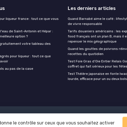
lus
Les derniers articles
our liqueur france : tout ce que vous
Quand Barnabé aime le café : lifestyl
de vivre responsable
 l'eau de Saint-Antonin et Hépar :
Tarifs douaniers américains : les ex
 meilleure option ?
food français ont un plan B, mais il 
repenser le mix géographique
gratuitement votre tableau des
Quand les gouttes de poivrons réinv
recettes du quotidien
egrés pour liqueur : tout ce que
avoir
Test Foie Gras d’Oie Entier Relais Go
coffret qui fait sérieux pour les fête
ols au pas de la case
Test Théière japonaise en fonte Iwach
lourde, efficace pour un ou deux bols
Mentions légales
Politique de confidentialité
 donne le contrôle sur ceux que vous souhaitez activer
© Foodie Food 2026