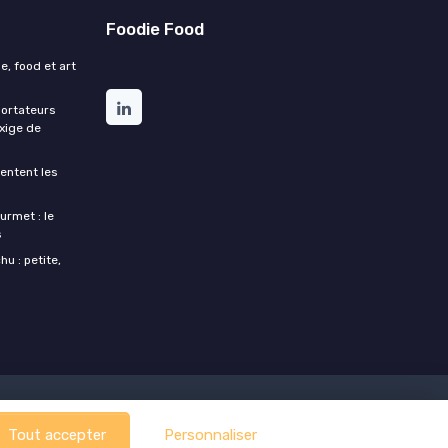
Foodie Food
e, food et art
portateurs
exige de
entent les
urmet : le
s
u : petite,
Tout accepter
Personnaliser