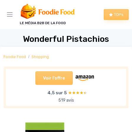
Panneau de gestion des cookies
TOPs
LE MÉDIA B2B DE LA FOOD
Wonderful Pistachios
Foodie Food
Shopping
Voir l'offre
4,5 sur 5
★★★★★
★★★★★
519 avis