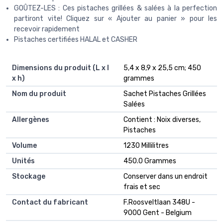
GOÛTEZ-LES : Ces pistaches grillées & salées à la perfection
partiront vite! Cliquez sur « Ajouter au panier » pour les
recevoir rapidement
Pistaches certifiées HALAL et CASHER
Dimensions du produit (L x l
‎5,4 x 8,9 x 25,5 cm; 450
x h)
grammes
Nom du produit
‎Sachet Pistaches Grillées
Salées
Allergènes
‎Contient : Noix diverses,
Pistaches
Volume
‎1230 Millilitres
Unités
‎450.0 Grammes
Stockage
‎Conserver dans un endroit
frais et sec
Contact du fabricant
‎F.Roosveltlaan 348U -
9000 Gent - Belgium