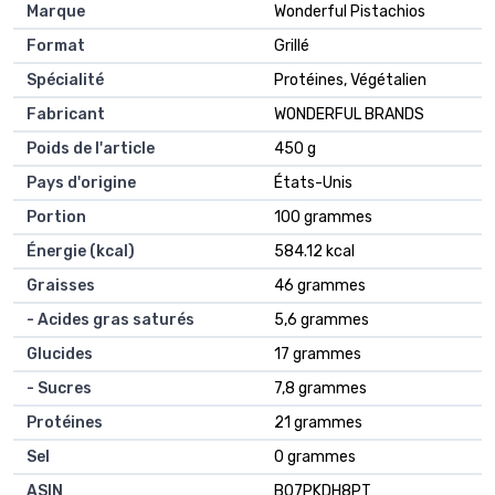
Marque
‎Wonderful Pistachios
Format
‎Grillé
Spécialité
‎Protéines, Végétalien
Fabricant
‎WONDERFUL BRANDS
Poids de l'article
‎450 g
Pays d'origine
‎États-Unis
Portion
‎100 grammes
Énergie (kcal)
‎584.12 kcal
Graisses
‎46 grammes
- Acides gras saturés
‎5,6 grammes
Glucides
‎17 grammes
- Sucres
‎7,8 grammes
Protéines
‎21 grammes
Sel
‎0 grammes
ASIN
B07PKDH8PT