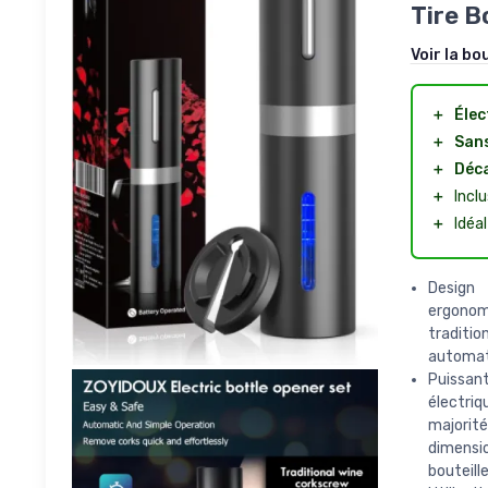
Tire B
Voir la bo
＋
Élec
＋
Sans
＋
Déc
＋
Incl
＋
Idéal
Design 
ergonomi
traditi
automati
Puissant
électri
majorité
dimensio
bouteill