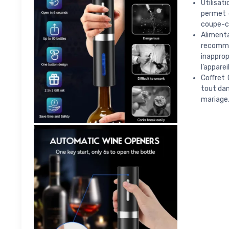
Utilisa
permet d
coupe-ca
Alimenta
recomma
inapprop
l’apparei
Coffret 
tout dan
mariage,