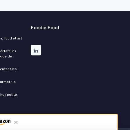
Foodie Food
e, food et art
portateurs
exige de
entent les
urmet : le
s
u : petite,