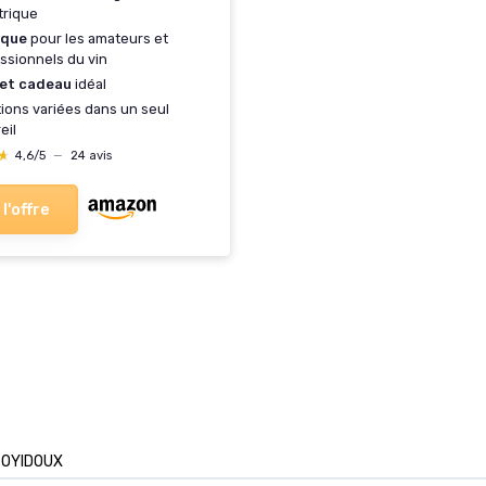
ctrique
ique
pour les amateurs et
ssionnels du vin
ret cadeau
idéal
ions variées dans un seul
eil
★
★
4,6/5
—
24 avis
 l'offre
ZOYIDOUX