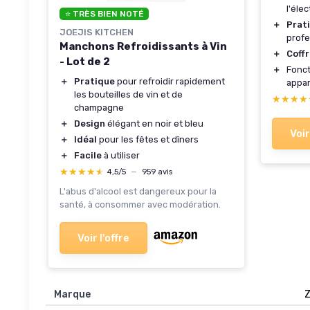
l'éle
⭐ TRÈS BIEN NOTÉ
＋
Prat
JOEJIS KITCHEN
profe
Manchons Refroidissants à Vin
＋
Coff
- Lot de 2
＋
Fonct
＋
Pratique
pour refroidir rapidement
appar
les bouteilles de vin et de
★★★★
★★★★
champagne
＋
Design
élégant en noir et bleu
Voir
＋
Idéal
pour les fêtes et dîners
＋
Facile
à utiliser
★★★★★
★★★★★
4,5/5
—
959 avis
L'abus d'alcool est dangereux pour la
santé, à consommer avec modération.
Voir l'offre
Marque
‎