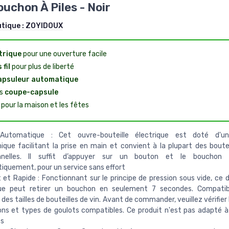
ouchon À Piles - Noir
utique :
ZOYIDOUX
trique
pour une ouverture facile
 fil
pour plus de liberté
apsuleur automatique
us
coupe-capsule
 pour la maison et les fêtes
Automatique : Cet ouvre-bouteille électrique est doté d'u
que facilitant la prise en main et convient à la plupart des boutei
onnelles. Il suffit d’appuyer sur un bouton et le bouchon 
quement, pour un service sans effort
 et Rapide : Fonctionnant sur le principe de pression sous vide, ce 
que peut retirer un bouchon en seulement 7 secondes. Compatib
 des tailles de bouteilles de vin. Avant de commander, veuillez vérifier
ns et types de goulots compatibles. Ce produit n'est pas adapté à
es