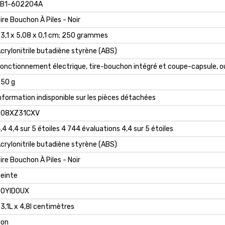
KB1-602204A
Tire Bouchon À Piles - Noir
23,1 x 5,08 x 0,1 cm; 250 grammes
Acrylonitrile butadiène styrène (ABS)
Fonctionnement électrique, tire-bouchon intégré et coupe-capsule,
250 g
Information indisponible sur les pièces détachées
B08XZ31CXV
,4 4,4 sur 5 étoiles 4 744 évaluations 4,4 sur 5 étoiles
crylonitrile butadiène styrène (ABS)
ire Bouchon À Piles - Noir
einte
ZOYIDOUX
3,1L x 4,8l centimètres
Non