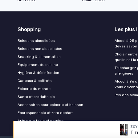
Shopping
Les plus 
Boissons alcoolisées
Alcool à 95 p
devez savoir
Boissons non alcoolisées
Choisir entre
Snacking & alimentation
quelle est la
Équipement de cuisine
Téléchargez 
Hygiène & désinfection
allergènes
Cadeaux & coffrets
Alcool à 96 d
vous devez s
Epicerie du monde
Prix des alco
Sante et produits bio
Accessoires pour epicerie et boisson
Ecoresponsable et zero dechet
Arts de la table et service
ZOY
Tir