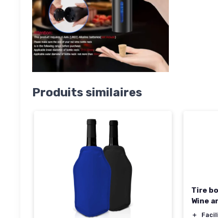
Produits similaires
Tire b
Wine a
＋
Facil