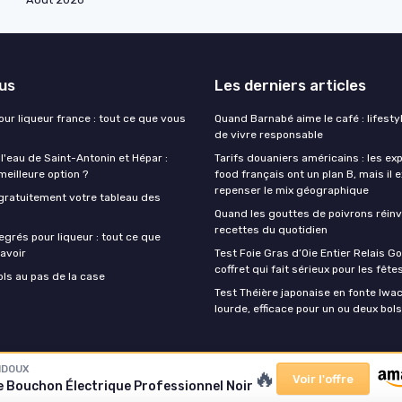
lus
Les derniers articles
our liqueur france : tout ce que vous
Quand Barnabé aime le café : lifestyl
de vivre responsable
 l'eau de Saint-Antonin et Hépar :
Tarifs douaniers américains : les ex
 meilleure option ?
food français ont un plan B, mais il 
repenser le mix géographique
gratuitement votre tableau des
Quand les gouttes de poivrons réinv
recettes du quotidien
egrés pour liqueur : tout ce que
avoir
Test Foie Gras d’Oie Entier Relais Go
coffret qui fait sérieux pour les fête
ols au pas de la case
Test Théière japonaise en fonte Iwach
lourde, efficace pour un ou deux bols
IDOUX
🔥
Voir l'offre
e Bouchon Électrique Professionnel Noir