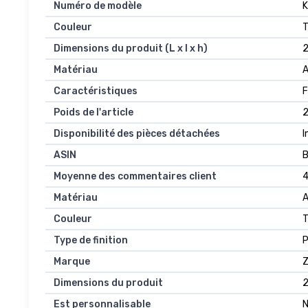
Numéro de modèle
‎
Couleur
‎
Dimensions du produit (L x l x h)
‎
Matériau
‎
Caractéristiques
‎
Poids de l'article
‎
Disponibilité des pièces détachées
‎
ASIN
Moyenne des commentaires client
4
Matériau
A
Couleur
T
Type de finition
P
Marque
Dimensions du produit
2
Est personnalisable