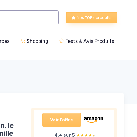
Nos TOPs produits
rces
Shopping
Tests & Avis Produits
Voir l'offre
, le
ille
4,4 sur 5
★★★★★
★★★★★