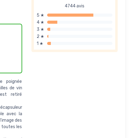
4744 avis
5 ★
4 ★
3 ★
2 ★
1 ★
ne poignée
lles de vin
est retiré
décapsuleur
le avec la
 l'image des
 toutes les