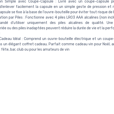
tion Simple avec Coupe-Capsule : Livré avec un coupe-capsule pr
’enlever facilement la capsule en un simple geste de pression et r
psule se fixe à la base de l'ouvre-bouteille pour éviter tout risque de
tion par Piles : Fonctionne avec 4 piles LR03 AAA alcalines (non inclu
ndé d’utiliser uniquement des piles alcalines de qualité. Une u
riée ou des piles inadaptées peuvent réduire la durée de vie et la pe
l
Cadeau Idéal : Comprend un ouvre-bouteille électrique et un coupe-
s un élégant coffret cadeau. Parfait comme cadeau vin pour Noël, an
 fête, bar, club ou pour les amateurs de vin