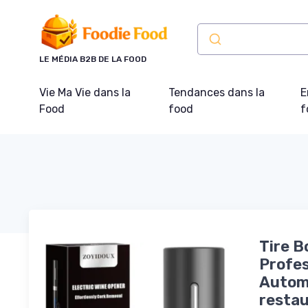
Panneau de gestion des cookies
LE MÉDIA B2B DE LA FOOD
Vie Ma Vie dans la
Tendances dans la
E
Food
food
f
Tire B
Profes
Automa
restau