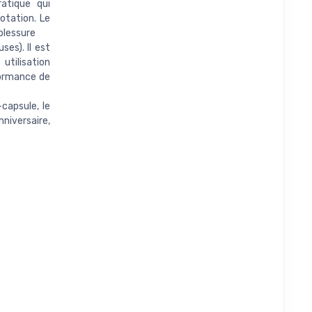
atique qui
otation. Le
 blessure
ses). Il est
tilisation
rformance de
capsule, le
niversaire,