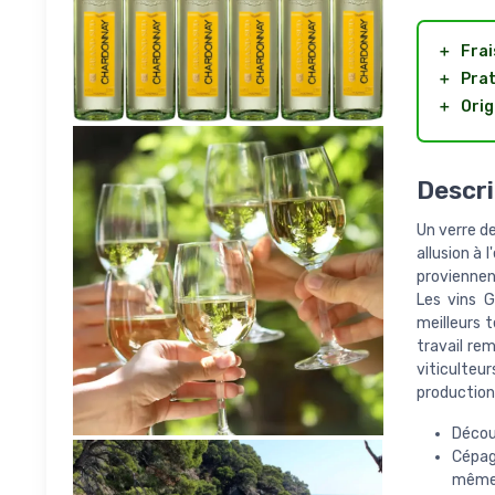
＋
Frai
＋
Prat
＋
Orig
Descri
Un verre de
allusion à 
proviennent
Les vins G
meilleurs 
travail re
viticulteu
production
Décou
Cépag
même 