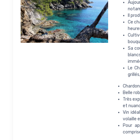
Aujou
notamm
Il pro
Ce ch
heures
Cultiv
bouque
Sa cou
blanc
imméd
Le Ch
grillé
Chardonn
Belle ro
Très exp
et nuan
Vin idéa
volaille
Pour ap
comprise