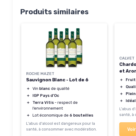
Produits similaires
CALVET
Chardo
et Aro
ROCHE MAZET
Sauvignon Blanc - Lot de 6
＋
Frui
＋
Qual
＋
Vin
blanc
de qualité
＋
Plein
＋
IGP Pays d’Oc
＋
Idéal
＋
Terra Vitis
- respect de
l’environnement
L'abus d
santé, à
＋
Lot économique de
6 bouteilles
L'abus d'alcool est dangereux pour la
Voir
santé, à consommer avec modération.