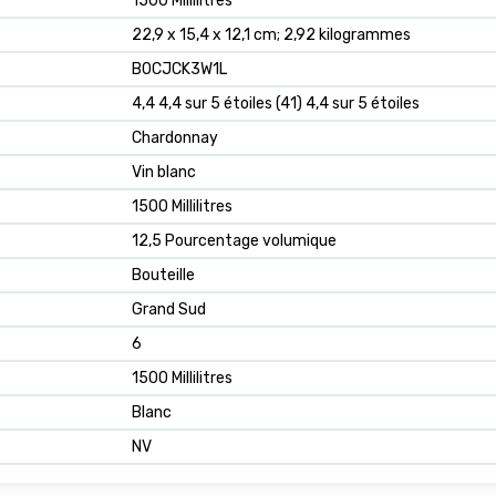
‎1500 Millilitres
‎22,9 x 15,4 x 12,1 cm; 2,92 kilogrammes
B0CJCK3W1L
4,4 4,4 sur 5 étoiles (41) 4,4 sur 5 étoiles
Chardonnay
Vin blanc
1500 Millilitres
12,5 Pourcentage volumique
Bouteille
Grand Sud
6
1500 Millilitres
Blanc
NV