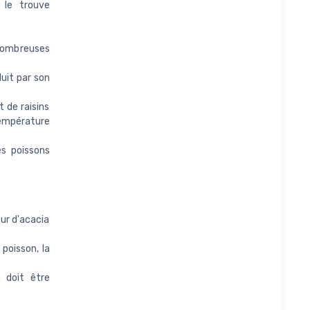
 le trouve
nombreuses
duit par son
t de raisins
empérature
s poissons
eur d'acacia
poisson, la
 doit être