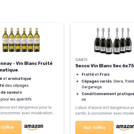
CANTI
nnay - Vin Blanc Fruité
Secco Vin Blanc Sec 6x75
matique
＋
Fruité
et
Frais
té
et
aromatique
＋
Cépages variés
: Glera, Treb
ité
des cépages
Garganega
 de saveurs
＋
Conditionnement pratiqu
pour les apéritifs
ml
'alcool est dangereux pour la
L'abus d'alcool est dangereux p
 consommer avec modération.
santé, à consommer avec modér
 l'offre
Voir l'offre