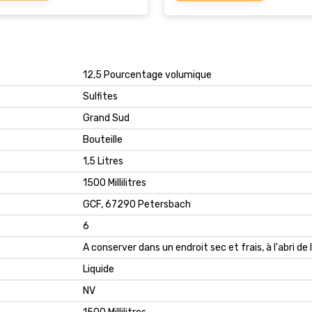
‎12,5 Pourcentage volumique
‎Sulfites
‎Grand Sud
‎Bouteille
‎1,5 Litres
‎1500 Millilitres
‎GCF, 67290 Petersbach
‎6
‎A conserver dans un endroit sec et frais, à l'abri de 
‎Liquide
‎NV