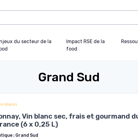
njeux du secteur de la
Impact RSE de la
Ressou
ood
food
Grand Sud
ns blancs
nnay, Vin blanc sec, frais et gourmand d
France (6 x 0,25 L)
utique :
Grand Sud