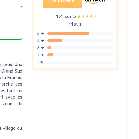
Voir l'offre
4,4 sur 5
★★★★★
★★★★★
41 avis
5 ★
4 ★
3 ★
2 ★
1 ★
and Sud. Une
me Grand Sud
e la France.
cherche des
ues font un
nt avec les
es zones de
 village du