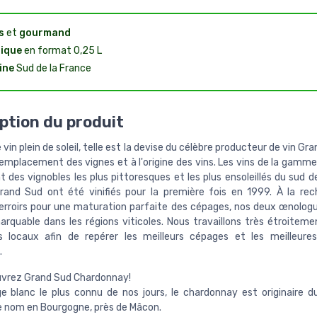
s
et
gourmand
ique
en format 0,25 L
ine
Sud de la France
ption du produit
 vin plein de soleil, telle est la devise du célèbre producteur de vin Gr
l'emplacement des vignes et à l'origine des vins. Les vins de la gam
 des vignobles les plus pittoresques et les plus ensoleillés du sud d
rand Sud ont été vinifiés pour la première fois en 1999. À la re
terroirs pour une maturation parfaite des cépages, nos deux œnolog
marquable dans les régions viticoles. Nous travaillons très étroiteme
rs locaux afin de repérer les meilleurs cépages et les meilleur
.
vrez Grand Sud Chardonnay!
e blanc le plus connu de nos jours, le chardonnay est originaire du
nom en Bourgogne, près de Mâcon.