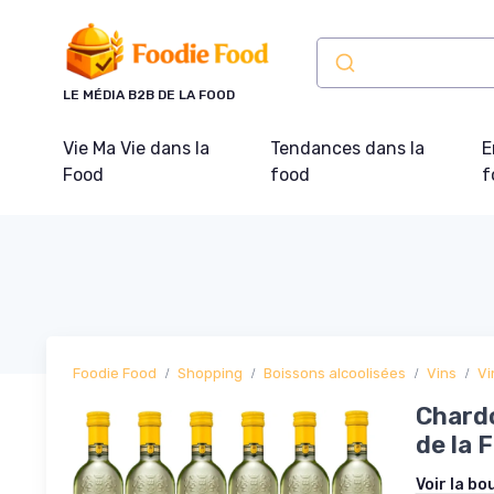
Panneau de gestion des cookies
LE MÉDIA B2B DE LA FOOD
Vie Ma Vie dans la
Tendances dans la
E
Food
food
f
Foodie Food
Shopping
Boissons alcoolisées
Vins
Vi
Chardo
de la 
Voir la bo