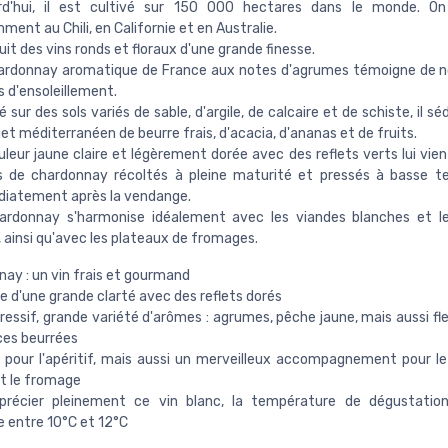
rd'hui, il est cultivé sur 150 000 hectares dans le monde. On
ent au Chili, en Californie et en Australie.
duit des vins ronds et floraux d'une grande finesse.
ardonnay aromatique de France aux notes d'agrumes témoigne de 
 d'ensoleillement.
é sur des sols variés de sable, d'argile, de calcaire et de schiste, il sé
t méditerranéen de beurre frais, d'acacia, d'ananas et de fruits.
leur jaune claire et légèrement dorée avec des reflets verts lui vien
s de chardonnay récoltés à pleine maturité et pressés à basse t
iatement après la vendange.
ardonnay s'harmonise idéalement avec les viandes blanches et le
s, ainsi qu'avec les plateaux de fromages.
ay : un vin frais et gourmand
be d'une grande clarté avec des reflets dorés
ressif, grande variété d'arômes : agrumes, pêche jaune, mais aussi fl
ces beurrées
l pour l'apéritif, mais aussi un merveilleux accompagnement pour le 
 et le fromage
précier pleinement ce vin blanc, la température de dégustation
 entre 10°C et 12°C