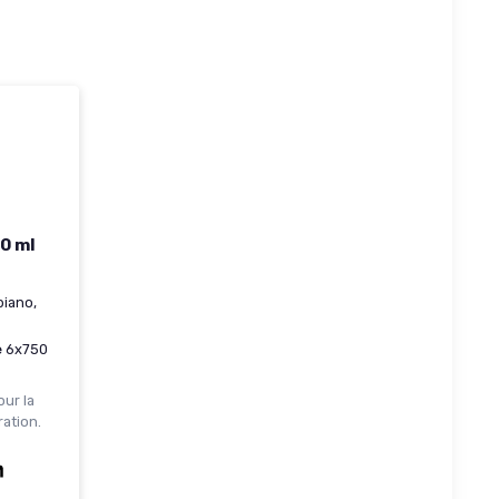
0 ml
biano,
e
6x750
our la
ation.