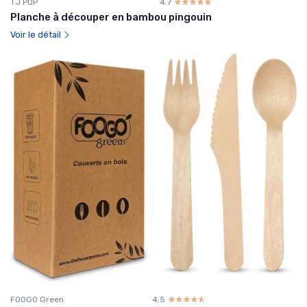
TJ POP
4.7
☆☆☆☆☆
★★★★★
Planche à découper en bambou pingouin
Voir le détail
FOOGO Green
4.5
☆☆☆☆☆
★★★★★