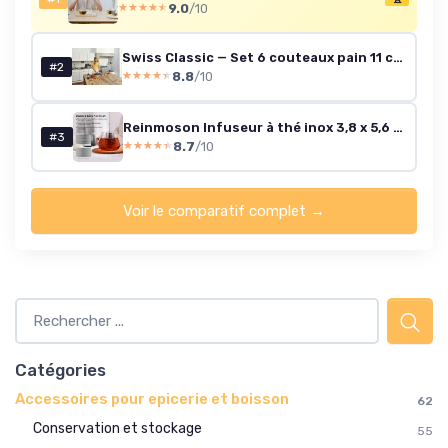
9.0
/10
★★★★★
★★★★★
Swiss Classic — Set 6 couteaux pain 11 cm, inox noir
#2
8.8
/10
★★★★★
★★★★★
Reinmoson Infuseur à thé inox 3,8 x 5,6 cm – boule à thé infuseur ultra-fin en acier inoxydable 304 avec couvercle fileté, filtre à thé idéal pour thé en vrac, rooibos, thé noir, etc - Small 1 Pack
#3
8.7
/10
★★★★★
★★★★★
Voir le comparatif complet →
Catégories
Accessoires pour epicerie et boisson
62
Conservation et stockage
55