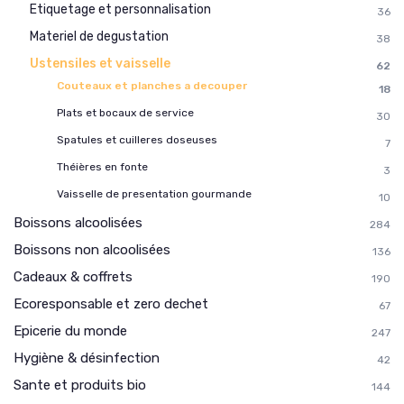
Etiquetage et personnalisation
36
Materiel de degustation
38
Ustensiles et vaisselle
62
Couteaux et planches a decouper
18
Plats et bocaux de service
30
Spatules et cuilleres doseuses
7
Théières en fonte
3
Vaisselle de presentation gourmande
10
Boissons alcoolisées
284
Boissons non alcoolisées
136
Cadeaux & coffrets
190
Ecoresponsable et zero dechet
67
Epicerie du monde
247
Hygiène & désinfection
42
Sante et produits bio
144