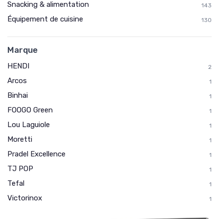
Snacking & alimentation
143
Équipement de cuisine
130
Marque
HENDI
2
Arcos
1
Binhai
1
FOOGO Green
1
Lou Laguiole
1
Moretti
1
Pradel Excellence
1
TJ POP
1
Tefal
1
Victorinox
1