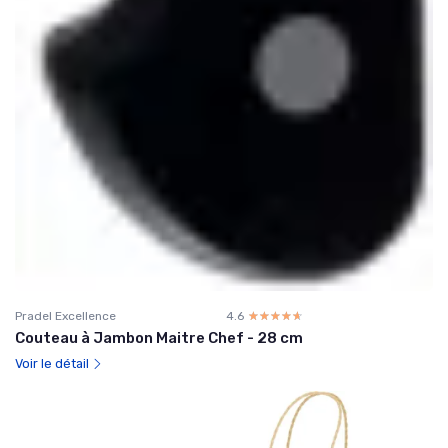
Pradel Excellence
4.6
☆☆☆☆☆
★★★★★
Couteau à Jambon Maitre Chef - 28 cm
Voir le détail