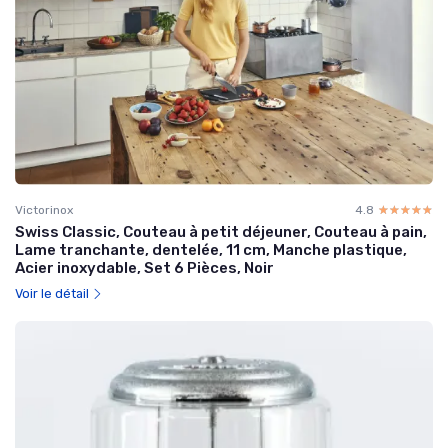
Victorinox
4.8
☆☆☆☆☆
★★★★★
Swiss Classic, Couteau à petit déjeuner, Couteau à pain,
Lame tranchante, dentelée, 11 cm, Manche plastique,
Acier inoxydable, Set 6 Pièces, Noir
Voir le détail