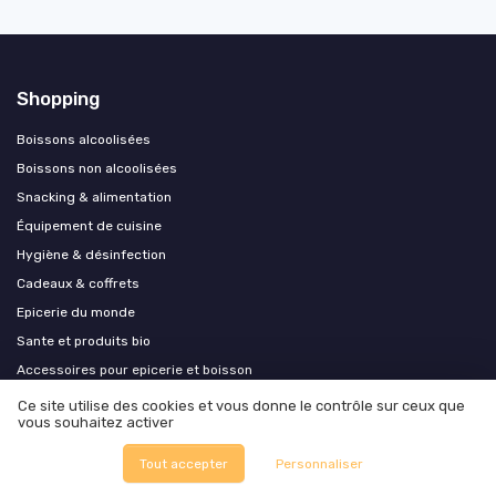
Shopping
Boissons alcoolisées
Boissons non alcoolisées
Snacking & alimentation
Équipement de cuisine
Hygiène & désinfection
Cadeaux & coffrets
Epicerie du monde
Sante et produits bio
Accessoires pour epicerie et boisson
Ecoresponsable et zero dechet
Ce site utilise des cookies et vous donne le contrôle sur ceux que
vous souhaitez activer
Arts de la table et service
Tout accepter
Personnaliser
Les plus lus