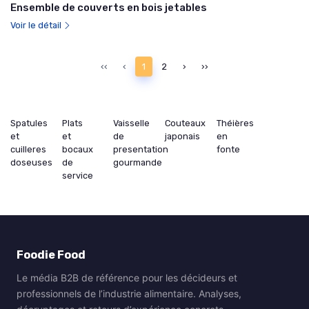
Ensemble de couverts en bois jetables
Voir le détail
‹‹
‹
1
2
›
››
Spatules
Plats
Vaisselle
Couteaux
Théières
et
et
de
japonais
en
cuilleres
bocaux
presentation
fonte
doseuses
de
gourmande
service
Foodie Food
Le média B2B de référence pour les décideurs et
professionnels de l’industrie alimentaire. Analyses,