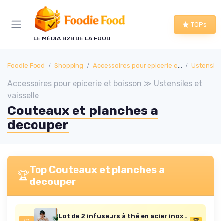
Panneau de gestion des cookies
TOPs
LE MÉDIA B2B DE LA FOOD
Foodie Food
Shopping
Accessoires pour epicerie et boisson
Ustensiles
Accessoires pour epicerie et boisson ≫ Ustensiles et
vaisselle
Couteaux et planches a
decouper
Top Couteaux et planches a
🏆
decouper
Lot de 2 infuseurs à thé en acier inoxydable pour théière, filtre en maille de 8 cm de diamètre, accessoires pour brassage de feuilles en vrac
#1
🏆