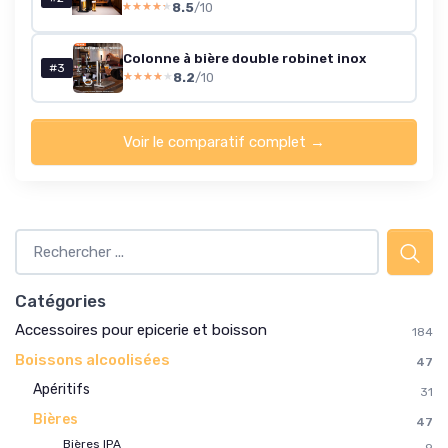
8.5
/10
★★★★★
★★★★★
Colonne à bière double robinet inox
#3
8.2
/10
★★★★★
★★★★★
Voir le comparatif complet →
Catégories
Accessoires pour epicerie et boisson
184
Boissons alcoolisées
47
Apéritifs
31
Bières
47
Bières IPA
9