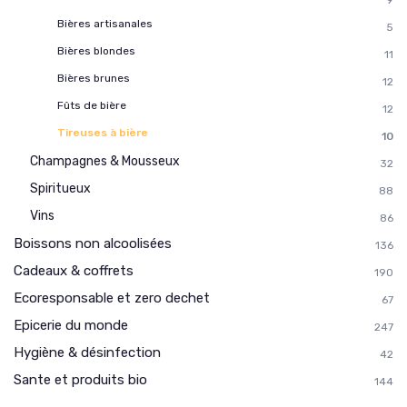
Bières artisanales
5
Bières blondes
11
Bières brunes
12
Fûts de bière
12
Tireuses à bière
10
Champagnes & Mousseux
32
Spiritueux
88
Vins
86
Boissons non alcoolisées
136
Cadeaux & coffrets
190
Ecoresponsable et zero dechet
67
Epicerie du monde
247
Hygiène & désinfection
42
Sante et produits bio
144