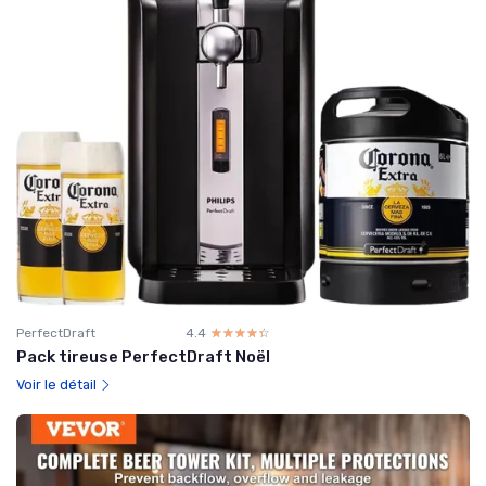
PerfectDraft
4.4
☆☆☆☆☆
★★★★★
Pack tireuse PerfectDraft Noël
Voir le détail