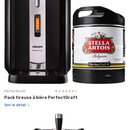
PerfectDraft
4.3
☆☆☆☆☆
★★★★★
Pack tireuse à bière PerfectDraft
Voir le détail