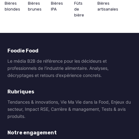
Bières
Bières
Bières
Fûts
Bières
blondes
brunes
IPA
de
artisanales
bière
Foodie Food
Le média B2B de référence pour les décideurs et
professionnels de l’industrie alimentaire. Analyses,
décryptages et retours d’expérience concrets.
Rubriques
Tendances & innovations, Vie Ma Vie dans la Food, Enjeux du
secteur, Impact RSE, Carrière & management, Tests & avis
produits.
Notre engagement