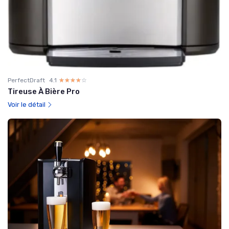
PerfectDraft
4.1
☆☆☆☆☆
★★★★★
Tireuse À Bière Pro
Voir le détail