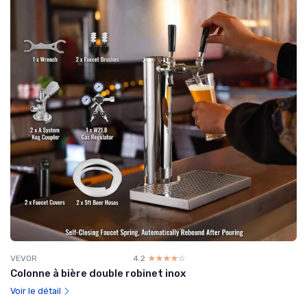
VEVOR
4.2
☆☆☆☆☆
★★★★★
Colonne à bière double robinet inox
Voir le détail