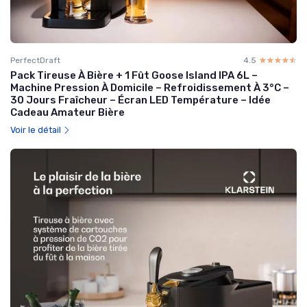
PerfectDraft
4.5
☆☆☆☆☆
★★★★★
Pack Tireuse À Bière + 1 Fût Goose Island IPA 6L –
Machine Pression À Domicile – Refroidissement À 3°C –
30 Jours Fraîcheur – Écran LED Température – Idée
Cadeau Amateur Bière
Voir le détail