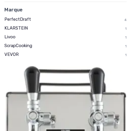
Marque
PerfectDraft
4
KLARSTEIN
1
Livoo
1
ScrapCooking
1
VEVOR
1