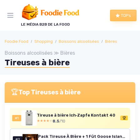
Panneau de gestion des cookies
TOPs
LE MÉDIA B2B DE LA FOOD
Foodie Food
Shopping
Boissons alcoolisées
Bières
Boissons alcoolisées ≫ Bières
Tireuses à bière
🏆
Top Tireuses à bière
Tireuse à bière Ich‑Zapfe Kontakt 40
#1
🏆
8.5
/10
★★★★★
★★★★★
Pack Tireuse À Bière + 1 Fût Goose Island IPA 6L – Machine Pression À Domicile – Refroidissement À 3°C – 30 Jours Fraîcheur – Écran LED Température – Idée Cadeau Amateur Bière
#2