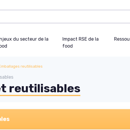
njeux du secteur de la
Impact RSE de la
Ressou
ood
food
Emballages reutilisables
sables
 reutilisables
bles