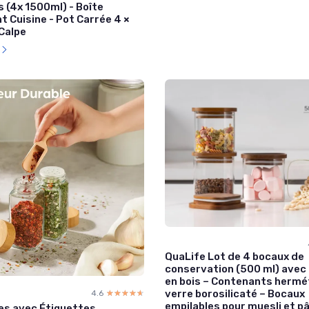
 (4x 1500ml) - Boîte
 Cuisine - Pot Carrée 4 ×
 Calpe
l
QuaLife Lot de 4 bocaux de
conservation (500 ml) avec
en bois – Contenants hermé
verre borosilicaté – Bocaux
4.6
☆☆☆☆☆
★★★★★
empilables pour muesli et p
ces avec Étiquettes