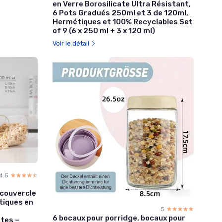
en Verre Borosilicate Ultra Résistant,
6 Pots Gradués 250ml et 3 de 120ml,
Hermétiques et 100% Recyclables Set
of 9 (6 x 250 ml + 3 x 120 ml)
Voir le détail
4.5
☆☆☆☆☆
★★★★★
 couvercle
tiques en
5
☆☆☆☆☆
★★★★★
6 bocaux pour porridge, bocaux pour
âtes –