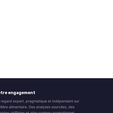
otre engagement
 regard expert, pragmatique et indépendant sur
filière alimentaire. Des analyses sourcées, des
nnées chiffrées et zéro contenu promotionnel