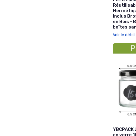
Réutilisab
Hermétique
Inclus Bro
en Bois - 
boîtes sa
Voir le détai
YBCPACK L
en verre 1