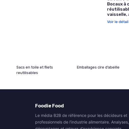
Bocaux à 
réutilisab
vaisselle,
Voir le détai
Sacs en toile et filets
Emballages cire d’abeille
reutilisables
Foodie Food
Le média B2B de référence pour les décideurs et
professionnels de l’industrie alimentaire. Analyses,
décryptages et retours d’expérience concrets.