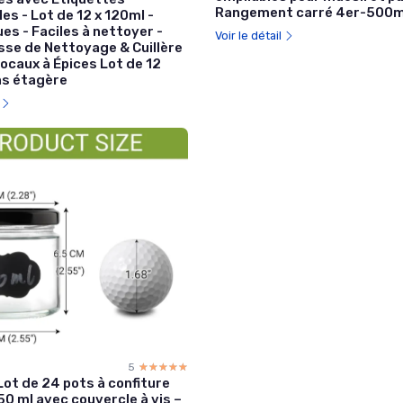
Rangement carré 4er-500m
les - Lot de 12 x 120ml -
s - Faciles à nettoyer -
Voir le détail
sse de Nettoyage & Cuillère
Bocaux à Épices Lot de 12
ns étagère
l
5
☆☆☆☆☆
★★★★★
ot de 24 pots à confiture
50 ml avec couvercle à vis –