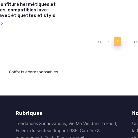
confiture hermétiques et
les, compatibles lave-
 avec étiquettes et stylo
l
‹‹
‹
1
›
››
Coffrets ecoresponsables
Rubriques
N
Tendances & innovations, Vie Ma Vie dans la Food,
Un
Enjeux du secteur, Impact RSE, Carrière &
la 
management, Tests & avis produits.
do