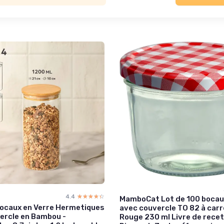
4.4
☆☆☆☆☆
★★★★★
MamboCat Lot de 100 bocau
Bocaux en Verre Hermetiques
avec couvercle TO 82 à car
ercle en Bambou -
Rouge 230 ml Livre de rece