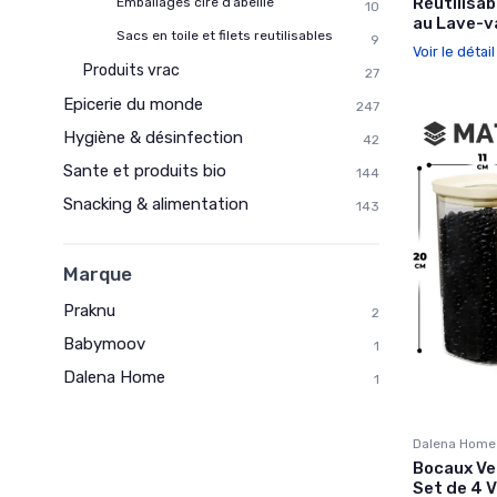
Réutilisabl
Emballages cire d’abeille
10
au Lave-v
Sacs en toile et filets reutilisables
9
Voir le détai
Produits vrac
27
Epicerie du monde
247
Hygiène & désinfection
42
Sante et produits bio
144
Snacking & alimentation
143
Marque
Praknu
2
Babymoov
1
Dalena Home
1
Dalena Home
Bocaux Ve
Set de 4 V