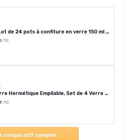
YBCPACK Lot de 24 pots à confiture en verre 150 ml avec couvercle à vis – Bocaux à confiture hermétiques et réutilisables, compatibles lave-vaisselle, avec étiquettes et stylo
0
/10
E
Bocaux Verre Hermétique Empilable, Set de 4 Verre Borosilicate Robuste + Etiquettes (4x 1500ml) - Boîte Rangement Cuisine - Pot Carrée 4 × 1.500 Ml - Calpe
7
/10
le comparatif complet →