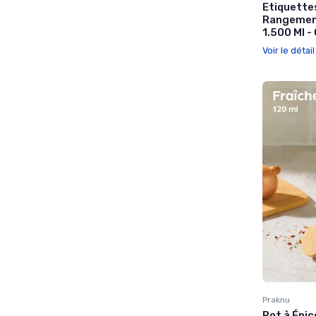
Etiquettes
Rangement
1.500 Ml -
Voir le détai
Praknu
Pot à Épi