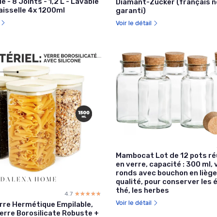
e - 8 Joints - 1,2 L - Lavable
Diamant-Zucker (français n
aisselle 4x 1200ml
garanti)
l
Voir le détail
Mambocat Lot de 12 pots réu
en verre, capacité : 300 ml,
ronds avec bouchon en liège
qualité, pour conserver les é
thé, les herbes
4.7
☆☆☆☆☆
★★★★★
Voir le détail
rre Hermétique Empilable,
erre Borosilicate Robuste +