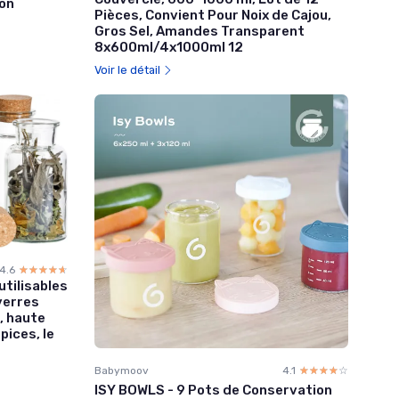
on
Pièces, Convient Pour Noix de Cajou,
Gros Sel, Amandes Transparent
8x600ml/4x1000ml 12
Voir le détail
4.6
☆☆☆☆☆
★★★★★
tilisables
 verres
, haute
pices, le
Babymoov
4.1
☆☆☆☆☆
★★★★★
ISY BOWLS - 9 Pots de Conservation