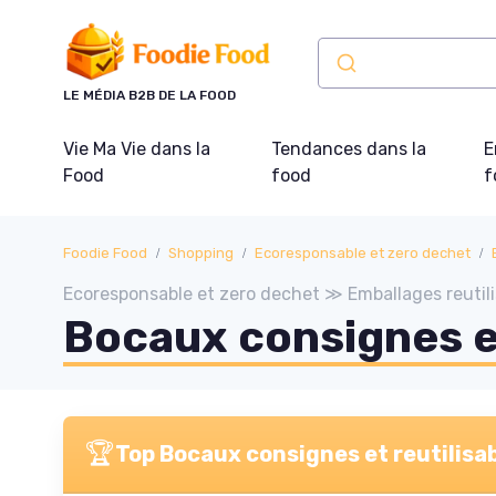
Panneau de gestion des cookies
LE MÉDIA B2B DE LA FOOD
Vie Ma Vie dans la
Tendances dans la
E
Food
food
f
Foodie Food
Shopping
Ecoresponsable et zero dechet
Ecoresponsable et zero dechet ≫ Emballages reutili
Bocaux consignes et
🏆
Top Bocaux consignes et reutilisa