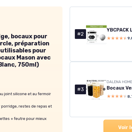
#2
dge, bocaux pour
★★★★★
★★★★★
9.
rcle, préparation
utilisables pour
bocaux Mason avec
(Blanc, 750ml)
DALENA HOM
#3
 joint silicone et au fermoir
★★★★★
★★★★★
8.
 porridge, restes de repas et
uettes + feutre pour mieux
Voir 