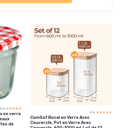
4.6
☆☆☆☆☆
★★★★★
4.6
☆☆☆☆☆
★★★★★
x en verre
ComSaf Bocal en Verre Avec
reaux
Couvercle, Pot en Verre Avec
ttes de
Couvercle, 600-1000 ml, Lot de 12