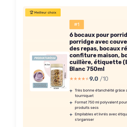
🏆 Meilleur choix
#1
6 bocaux pour porri
porridge avec couve
des repas, bocaux ré
confiture maison, 
cuillère, étiquette 
Blanc 750ml
9.0
/10
★★★★★
★★★★★
+
Très bonne étanchéité grâce au
tourniquet
+
Format 750 ml polyvalent pour
produits secs
+
Empilables et livrés avec étiq
s’organiser