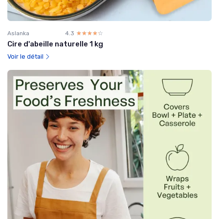
Aslanka
4.3
☆☆☆☆☆
★★★★★
Cire d'abeille naturelle 1 kg
Voir le détail