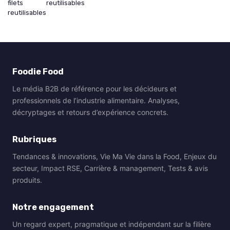
filets
reutilisables
reutilisables
Foodie Food
Le média B2B de référence pour les décideurs et
professionnels de l’industrie alimentaire. Analyses,
décryptages et retours d’expérience concrets.
Rubriques
Tendances & innovations, Vie Ma Vie dans la Food, Enjeux du
secteur, Impact RSE, Carrière & management, Tests & avis
produits.
Notre engagement
Un regard expert, pragmatique et indépendant sur la filière