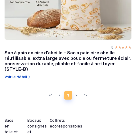
5
☆☆☆☆☆
★★★★★
Sac à pain en cire d’abeille – Sac a pain cire abeille
réutilisable, extra large avec boucle ou fermeture éclair,
conservation durable, pliable et facile à nettoyer
(STYLE-B)
Voir le détail
‹‹
‹
1
›
››
Sacs
Bocaux
Coffrets
en
consignes
ecoresponsables
toile et
et