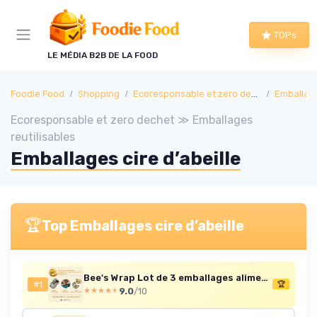
Panneau de gestion des cookies
TOPs
LE MÉDIA B2B DE LA FOOD
Foodie Food
Shopping
Ecoresponsable et zero dechet
Emballage
Ecoresponsable et zero dechet ≫ Emballages
reutilisables
Emballages cire d’abeille
🏆
Top Emballages cire d’abeille
Bee's Wrap Lot de 3 emballages alimentaires en cire d'abeille pour nourriture – Garden Party (2 m 1 sandwich) fabriqués aux États-Unis – Emballage alimentaire réutilisable et biologique – Alternative
#1
🏆
9.0
/10
★★★★★
★★★★★