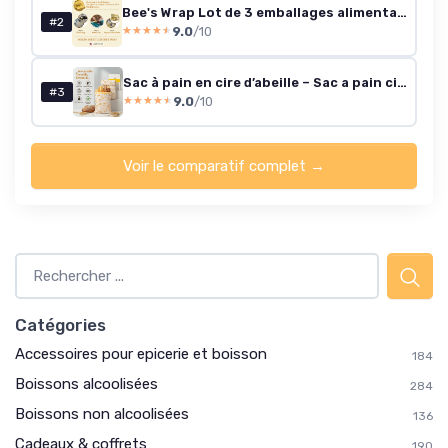
Bee's Wrap Lot de 3 emballages alimentaires en cire d'abeille pour aliments – Botanical (2 m 1 sandwich) fabriqués aux États-Unis – Emballage alimentaire réutilisable et biologique – Alternative
#2
9.0
/10
★★★★★
★★★★★
Sac à pain en cire d’abeille – Sac a pain cire abeille réutilisable, extra large avec boucle ou fermeture éclair, conservation durable, pliable et facile à nettoyer (STYLE-B)
#3
9.0
/10
★★★★★
★★★★★
Voir le comparatif complet →
Catégories
Accessoires pour epicerie et boisson
184
Boissons alcoolisées
284
Boissons non alcoolisées
136
Cadeaux & coffrets
190