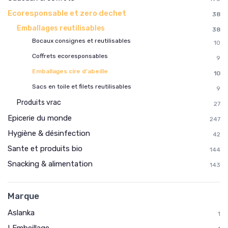
Ecoresponsable et zero dechet
38
Emballages reutilisables
38
Bocaux consignes et reutilisables
10
Coffrets ecoresponsables
9
Emballages cire d’abeille
10
Sacs en toile et filets reutilisables
9
Produits vrac
27
Epicerie du monde
247
Hygiène & désinfection
42
Sante et produits bio
144
Snacking & alimentation
143
Marque
Aslanka
1
LEmbeillage