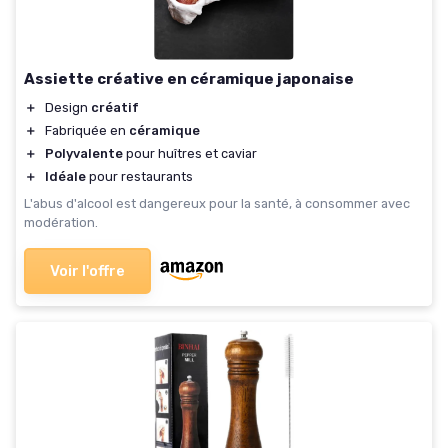
Assiette créative en céramique japonaise
＋
Design
créatif
＋
Fabriquée en
céramique
＋
Polyvalente
pour huîtres et caviar
＋
Idéale
pour restaurants
L'abus d'alcool est dangereux pour la santé, à consommer avec
modération.
Voir l'offre