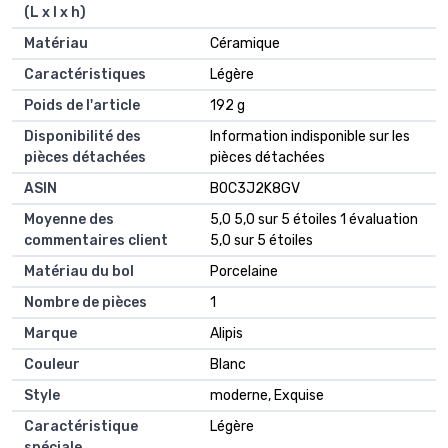
(L x l x h)
Matériau
‎Céramique
Caractéristiques
‎Légère
Poids de l'article
‎192 g
Disponibilité des
‎Information indisponible sur les
pièces détachées
pièces détachées
ASIN
B0C3J2K8GV
Moyenne des
5,0 5,0 sur 5 étoiles 1 évaluation
commentaires client
5,0 sur 5 étoiles
Matériau du bol
Porcelaine
Nombre de pièces
1
Marque
Alipis
Couleur
Blanc
Style
moderne, Exquise
Caractéristique
Légère
spéciale