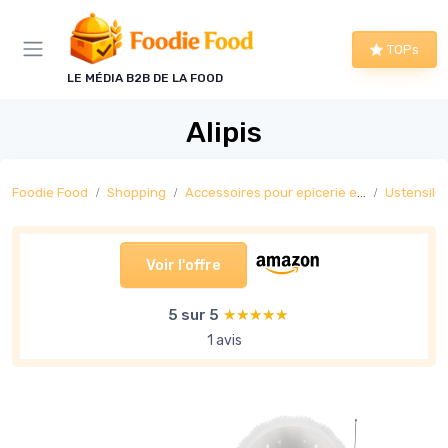
Panneau de gestion des cookies
TOPs
LE MÉDIA B2B DE LA FOOD
Alipis
Foodie Food
Shopping
Accessoires pour epicerie et boisson
Ustensiles
Voir l'offre
5 sur 5
★★★★★
★★★★★
1 avis