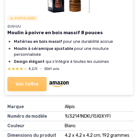
🔥 POPULAIRE
BINHAI
Moulin à poivre en bois massif 8 pouces
＋
Matériau en bois massif
pour une durabilité accrue
＋
Moulin à céramique ajustable
pour une mouture
personnalisée
＋
Design élégant
qui s'intègre à toutes les cuisines
★★★★★
★★★★★
4,2/5
—
5561 avis
Voir l'offre
Marque
‎Alipis
Numéro de modèle
‎1U32141NDKU15XEKYFI
Couleur
‎Blanc
Dimensions du produit
‎4,2 x 4,2 x 4,2 cm; 192 grammes