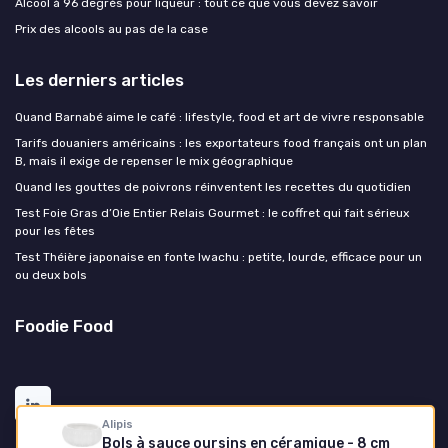
Alcool à 96 degrés pour liqueur : tout ce que vous devez savoir
Prix des alcools au pas de la case
Les derniers articles
Quand Barnabé aime le café : lifestyle, food et art de vivre responsable
Tarifs douaniers américains : les exportateurs food français ont un plan
B, mais il exige de repenser le mix géographique
Quand les gouttes de poivrons réinventent les recettes du quotidien
Test Foie Gras d’Oie Entier Relais Gourmet : le coffret qui fait sérieux
pour les fêtes
Test Théière japonaise en fonte Iwachu : petite, lourde, efficace pour un
ou deux bols
Foodie Food
Alipis
Bols à sauce oursins en céramique - 8 cm