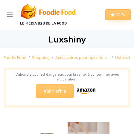
Panneau de gestion des cookies
TOPs
LE MÉDIA B2B DE LA FOOD
Luxshiny
Foodie Food
Shopping
Accessoires pour epicerie et boisson
Ustensiles
L’abus d’alcool est dangereux pour la santé, à consommer avec
modération.
Voir l'offre