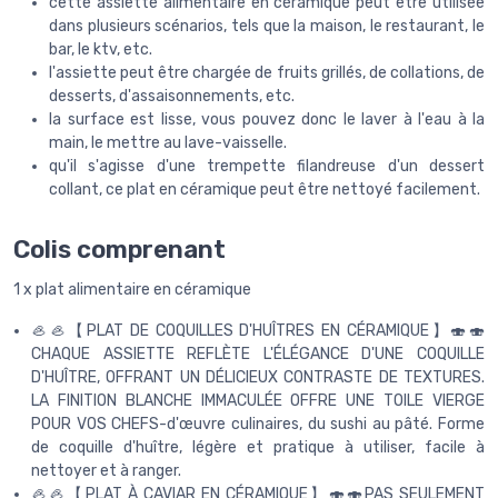
cette assiette alimentaire en céramique peut être utilisée
dans plusieurs scénarios, tels que la maison, le restaurant, le
bar, le ktv, etc.
l'assiette peut être chargée de fruits grillés, de collations, de
desserts, d'assaisonnements, etc.
la surface est lisse, vous pouvez donc le laver à l'eau à la
main, le mettre au lave-vaisselle.
qu'il s'agisse d'une trempette filandreuse d'un dessert
collant, ce plat en céramique peut être nettoyé facilement.
Colis comprenant
1 x plat alimentaire en céramique
🦪🦪【PLAT DE COQUILLES D'HUÎTRES EN CÉRAMIQUE】🍣🍣
CHAQUE ASSIETTE REFLÈTE L'ÉLÉGANCE D'UNE COQUILLE
D'HUÎTRE, OFFRANT UN DÉLICIEUX CONTRASTE DE TEXTURES.
LA FINITION BLANCHE IMMACULÉE OFFRE UNE TOILE VIERGE
POUR VOS CHEFS-d'œuvre culinaires, du sushi au pâté. Forme
de coquille d'huître, légère et pratique à utiliser, facile à
nettoyer et à ranger.
🦪🦪【PLAT À CAVIAR EN CÉRAMIQUE】🍣🍣PAS SEULEMENT