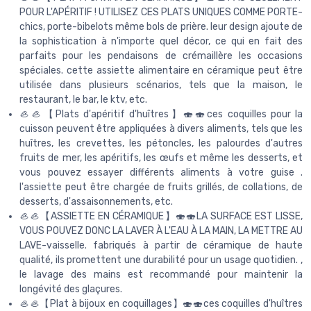
POUR L'APÉRITIF ! UTILISEZ CES PLATS UNIQUES COMME PORTE-
chics, porte-bibelots même bols de prière. leur design ajoute de
la sophistication à n'importe quel décor, ce qui en fait des
parfaits pour les pendaisons de crémaillère les occasions
spéciales. cette assiette alimentaire en céramique peut être
utilisée dans plusieurs scénarios, tels que la maison, le
restaurant, le bar, le ktv, etc.
🦪🦪【Plats d'apéritif d'huîtres】🍣🍣ces coquilles pour la
cuisson peuvent être appliquées à divers aliments, tels que les
huîtres, les crevettes, les pétoncles, les palourdes d'autres
fruits de mer, les apéritifs, les œufs et même les desserts, et
vous pouvez essayer différents aliments à votre guise .
l'assiette peut être chargée de fruits grillés, de collations, de
desserts, d'assaisonnements, etc.
🦪🦪【ASSIETTE EN CÉRAMIQUE】🍣🍣LA SURFACE EST LISSE,
VOUS POUVEZ DONC LA LAVER À L'EAU À LA MAIN, LA METTRE AU
LAVE-vaisselle. fabriqués à partir de céramique de haute
qualité, ils promettent une durabilité pour un usage quotidien. ,
le lavage des mains est recommandé pour maintenir la
longévité des glaçures.
🦪🦪【Plat à bijoux en coquillages】🍣🍣ces coquilles d'huîtres