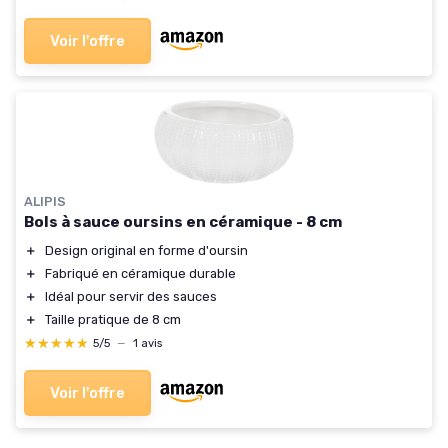
Voir l'offre
ALIPIS
Bols à sauce oursins en céramique - 8 cm
＋
Design original en forme d'oursin
＋
Fabriqué en céramique durable
＋
Idéal pour servir des sauces
＋
Taille pratique de 8 cm
★★★★★
★★★★★
5/5
—
1 avis
Voir l'offre