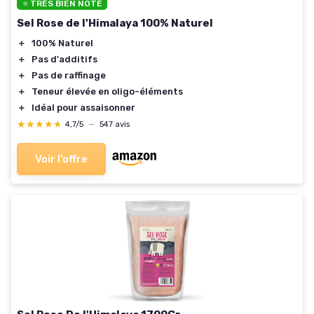
⭐ TRÈS BIEN NOTÉ
Sel Rose de l'Himalaya 100% Naturel
＋
100% Naturel
＋
Pas d'additifs
＋
Pas de raffinage
＋
Teneur élevée en oligo-éléments
＋
Idéal pour assaisonner
★★★★★
★★★★★
4,7/5
—
547 avis
Voir l'offre