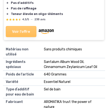
＋
Pas d'additifs
＋
Pas de raffinage
＋
Teneur élevée en oligo-éléments
★★★★★
★★★★★
4,5/5
—
238 avis
Voir l'offre
Matériau non
‎Sans produits chimiques
utilisé
Ingrédients
‎Santalum Album Wood Oil,
spéciaux
Cinnamomum Zeylanicum Leaf Oil
Poids de l'article
‎640 Grammes
Variété
‎Essentiel Naturel
Type dʼadditif
‎Sel de bain
pour eau de bain
Fabricant
‎AROMATIKA trust the power of
nature