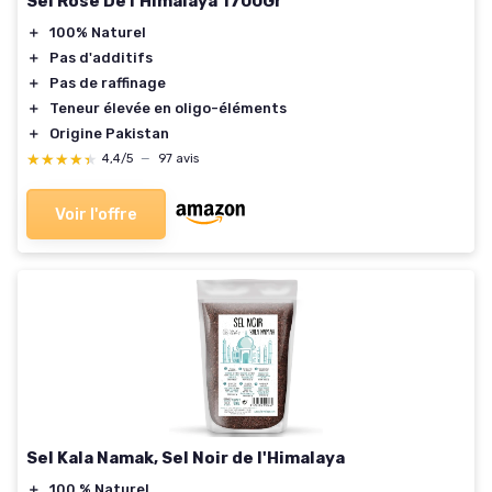
Sel Rose De l'Himalaya 1700Gr
＋
100% Naturel
＋
Pas d'additifs
＋
Pas de raffinage
＋
Teneur élevée en oligo-éléments
＋
Origine Pakistan
★★★★★
★★★★★
4,4/5
—
97 avis
Voir l'offre
Sel Kala Namak, Sel Noir de l'Himalaya
＋
100 % Naturel