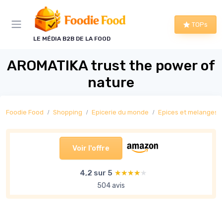
Panneau de gestion des cookies
TOPs
LE MÉDIA B2B DE LA FOOD
AROMATIKA trust the power of
nature
Foodie Food
Shopping
Epicerie du monde
Epices et melanges
Voir l'offre
4,2 sur 5
★★★★★
★★★★★
504 avis