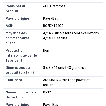
Poids net du
‎600 Grammes
produit
Pays d'origine
‎Pays-Bas
ASIN
B07DXT81GB
Moyenne des
4,2 4,2 sur 5 étoiles 504 évaluations
commentaires
4,2 sur 5 étoiles
client
Production
Non
interrompue par le
fabricant
Dimensions du
8 x 8 x 16 cm; 640 grammes
produit (L x l x h)
Fabricant
AROMATIKA trust the power of
nature
Numéro du modèle
0212
de l'article
Pays d'origine
Pays-Bas