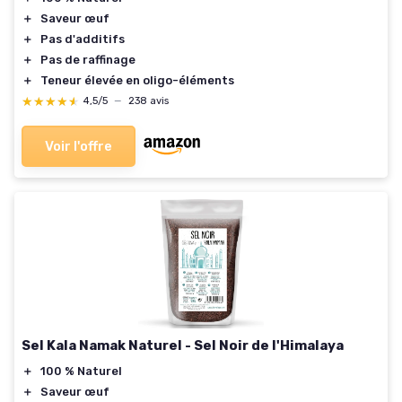
＋
Saveur œuf
＋
Pas d'additifs
＋
Pas de raffinage
＋
Teneur élevée en oligo-éléments
★★★★★
★★★★★
4,5/5
—
238 avis
Voir l'offre
Sel Kala Namak Naturel - Sel Noir de l'Himalaya
＋
100 % Naturel
＋
Saveur œuf