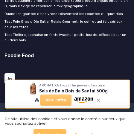
Tarifs douaniers américains : les exportateurs food français ont un plan
B, mais il exige de repenser le mix géographique
Quand les gouttes de poivrons réinventent les recettes du quotidien
Test Foie Gras d’Oie Entier Relais Gourmet : le coffret qui fait sérieux
pour les fêtes
Test Théière japonaise en fonte Iwachu : petite, lourde, efficace pour un
ou deux bols
Foodie Food
AROMATIKA trust the power of nature
Sels de Bain Bois de Santal 600g
🔥
Voir l'offre
Mentions légales
Politique de confidentialité
Ce site utilise des cookies et vous donne le contrôle sur ceux que
© Foodie Food 2026
vous souhaitez activer