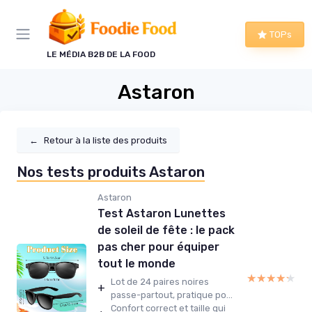
Panneau de gestion des cookies
TOPs
LE MÉDIA B2B DE LA FOOD
Astaron
←
Retour à la liste des produits
Nos tests produits Astaron
Astaron
Test Astaron Lunettes
de soleil de fête : le pack
pas cher pour équiper
tout le monde
★★★★★
★★★★★
Lot de 24 paires noires
+
passe-partout, pratique po...
Confort correct et taille qui