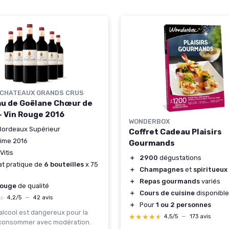
 CHATEAUX GRANDS CRUS
u de Goëlane Chœur de
 - Vin Rouge 2016
WONDERBOX
Bordeaux Supérieur
Coffret Cadeau Plaisirs
sime 2016
Gourmands
Vitis
＋
2900
dégustations
t pratique de
6 bouteilles
x 75
＋
Champagnes
et
spiritueux
＋
Repas gourmands
variés
Rouge
de qualité
＋
Cours de cuisine
disponibl
★
★
4,2/5
—
42 avis
＋
Pour
1 ou 2 personnes
'alcool est dangereux pour la
★★★★★
★★★★★
4,5/5
—
173 avis
 consommer avec modération.