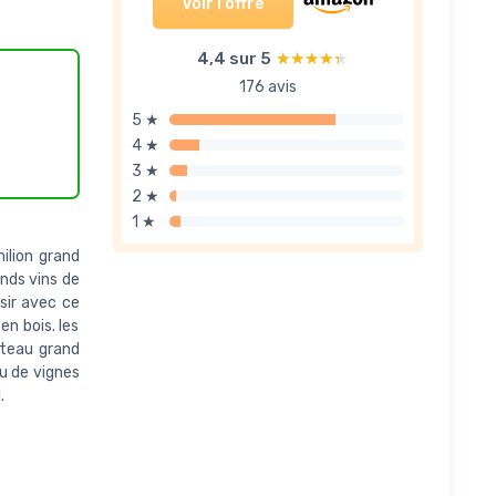
Voir l'offre
4,4 sur 5
★★★★★
★★★★★
176 avis
5 ★
4 ★
3 ★
2 ★
1 ★
ilion grand
ands vins de
isir avec ce
en bois. les
âteau grand
su de vignes
.