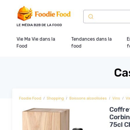
Panneau de gestion des cookies
LE MÉDIA B2B DE LA FOOD
Vie Ma Vie dans la
Tendances dans la
E
Food
food
f
Ca
Foodie Food
Shopping
Boissons alcoolisées
Vins
Vi
Coffre
Corbin
75cl C