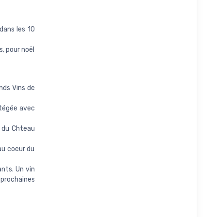
 dans les 10
s, pour noël
nds Vins de
rotégée avec
n du Chteau
au coeur du
nts. Un vin
0 prochaines