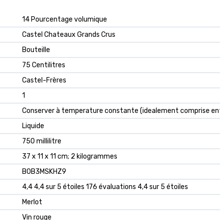
‎14 Pourcentage volumique
‎Castel Chateaux Grands Crus
‎Bouteille
‎75 Centilitres
‎Castel-Frères
‎1
‎Conserver à temperature constante (idealement comprise ent
‎Liquide
‎750 millilitre
‎37 x 11 x 11 cm; 2 kilogrammes
B0B3MSKHZ9
4,4 4,4 sur 5 étoiles 176 évaluations 4,4 sur 5 étoiles
Merlot
Vin rouge