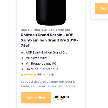
Voir
CASTEL CHATEAUX GRANDS CRUS
Château Grand Corbin - AOP
Saint-Emilion Grand Cru 2019 -
75cl
＋
AOP Saint-Emilion Grand Cru
＋
Millésime 2019
＋
Vin Rouge de qualité
＋
Unité de 75cl pratique
★★★★★
★★★★★
5/5
—
1 avis
L'abus d'alcool est dangereux pour la
santé, à consommer avec modération.
Voir l'offre