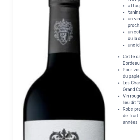
attaq
tanin
un vin
proch
un cof
ou la 
une id
Cette ca
Bordeaux
Pour vou
du papie
Les Char
Grand Co
Vin roug
lieu dit 
Robe pre
de fruit
années