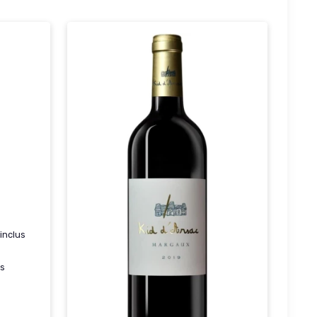
inclus
es