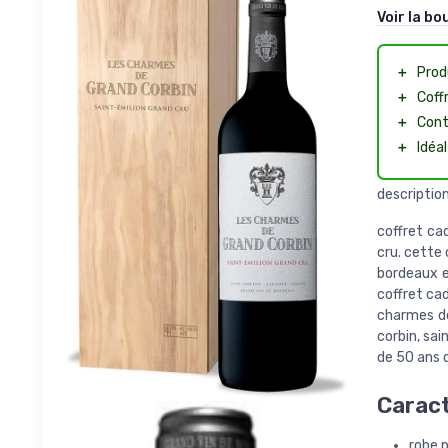
Voir la bo
＋
Prod
＋
Coff
＋
Cont
＋
Idéa
description
coffret ca
cru. cette 
bordeaux et
coffret cad
charmes de
corbin, sai
de 50 ans d
Caract
robe 