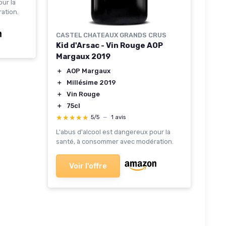
our la
ation.
CASTEL CHATEAUX GRANDS CRUS
Kid d'Arsac - Vin Rouge AOP
Margaux 2019
＋
AOP Margaux
＋
Millésime 2019
＋
Vin Rouge
＋
75cl
★★★★★
★★★★★
5/5
—
1 avis
L'abus d'alcool est dangereux pour la
santé, à consommer avec modération.
Voir l'offre