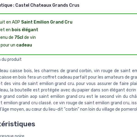
utique :
Castel Chateaux Grands Crus
uit en AOP
Saint Emilion Grand Cru
ret en
bois élégant
enu de
75cl
de vin
l pour un
cadeau
 du produit
deau caisse bois, les charmes de grand corbin, vin rouge de saint em
caisse en bois fera un coffret cadeau parfait pour les amateurs de gr
 des vins de saint emilion grand cru. pour vous assurer de faire pla
eau, la bouteille est protégée avec du papier dans son élégant écrin 
 grand corbin aop saint emilion grand cru est le second vin du ch
nt emilion grand cru classé. ce vin rouge de saint emilion grand cru, is
'âge moyen, au cœur du lieu-dit "corbin" non loin du village de pomerol
éristiques
presque noire