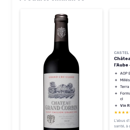
CASTEL
Châtea
l'Aube
＋
AOP 
＋
Millé
＋
Terra 
＋
Forma
cl
＋
Vin 
★★★★
★★★★
L'abus d
santé, à