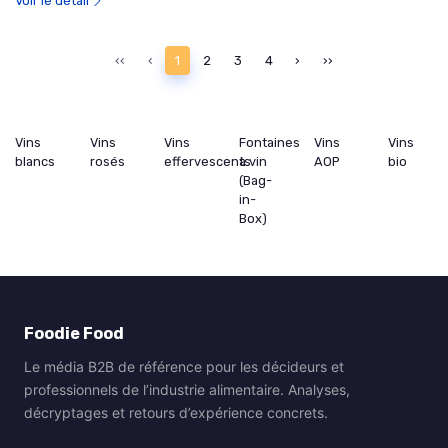
Voir le détail
‹‹
‹
1
2
3
4
›
››
Vins
Vins
Vins
Fontaines
Vins
Vins
blancs
rosés
effervescents
à vin
AOP
bio
(Bag-
in-
Box)
Foodie Food
Le média B2B de référence pour les décideurs et
professionnels de l’industrie alimentaire. Analyses,
décryptages et retours d’expérience concrets.