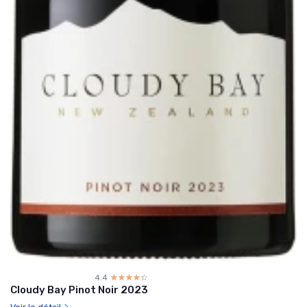
4.4
☆☆☆☆☆
★★★★★
Cloudy Bay Pinot Noir 2023