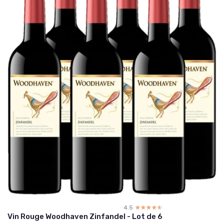
4.5
☆☆☆☆☆
★★★★★
Vin Rouge Woodhaven Zinfandel - Lot de 6