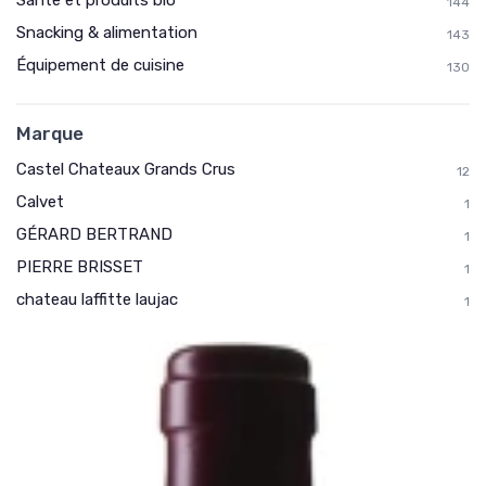
144
Snacking & alimentation
143
Équipement de cuisine
130
Marque
Castel Chateaux Grands Crus
12
Calvet
1
GÉRARD BERTRAND
1
PIERRE BRISSET
1
chateau laffitte laujac
1