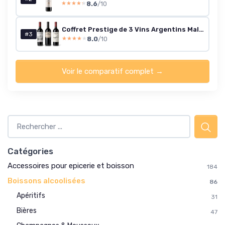
8.6
/10
★★★★★
★★★★★
Coffret Prestige de 3 Vins Argentins Malbec avec Boîte en Bois – Alamos, El Enemigo & Catena -MYSECRETWINE-
#3
8.0
/10
★★★★★
★★★★★
Voir le comparatif complet →
Catégories
Accessoires pour epicerie et boisson
184
Boissons alcoolisées
86
Apéritifs
31
Bières
47