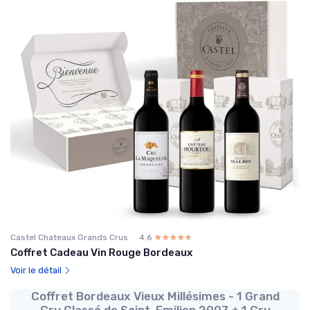
Castel Chateaux Grands Crus
4.6
☆☆☆☆☆
★★★★★
Coffret Cadeau Vin Rouge Bordeaux
Voir le détail
Coffret Bordeaux Vieux Millésimes - 1 Grand
Cru Classé de Saint-Emilion 2007 + 1 Cru