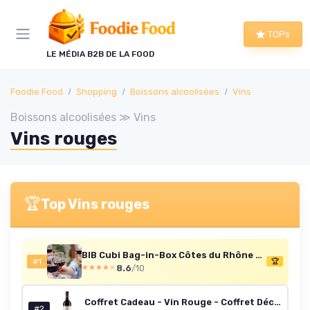
Panneau de gestion des cookies
TOPs
LE MÉDIA B2B DE LA FOOD
Foodie Food
Shopping
Boissons alcoolisées
Vins
Boissons alcoolisées ≫ Vins
Vins rouges
🏆
Top Vins rouges
BIB Cubi Bag-in-Box Côtes du Rhône Rouge 10L
#1
🏆
8.6
/10
★★★★★
★★★★★
Coffret Cadeau - Vin Rouge - Coffret Découverte Vins de Margaux : Confidences de Prieuré Lichine - Le Kid d'Arsac - Brio de Cantenac Brown - 3x75cl Coffret Découverte des Vins de Margaux
#2