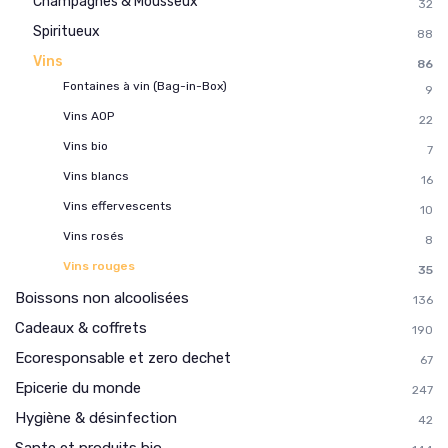
Champagnes & Mousseux
32
Spiritueux
88
Vins
86
Fontaines à vin (Bag-in-Box)
9
Vins AOP
22
Vins bio
7
Vins blancs
16
Vins effervescents
10
Vins rosés
8
Vins rouges
35
Boissons non alcoolisées
136
Cadeaux & coffrets
190
Ecoresponsable et zero dechet
67
Epicerie du monde
247
Hygiène & désinfection
42
Sante et produits bio