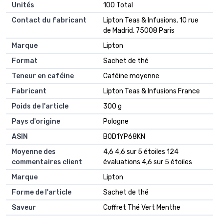
Unités
‎100 Total
Contact du fabricant
‎Lipton Teas & Infusions, 10 rue
de Madrid, 75008 Paris
Marque
‎Lipton
Format
‎Sachet de thé
Teneur en caféine
‎Caféine moyenne
Fabricant
‎Lipton Teas & Infusions France
Poids de l'article
‎300 g
Pays d'origine
‎Pologne
ASIN
B0D1YP68KN
Moyenne des
4,6 4,6 sur 5 étoiles 124
commentaires client
évaluations 4,6 sur 5 étoiles
Marque
Lipton
Forme de l'article
Sachet de thé
Saveur
Coffret Thé Vert Menthe