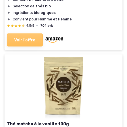
＋
Sélection de
thés bio
＋
Ingrédients
biologiques
＋
Convient pour
Homme et Femme
★★★★★
★★★★★
4,5/5
—
704 avis
Voir l'offre
Thé matcha à la vanille 100g