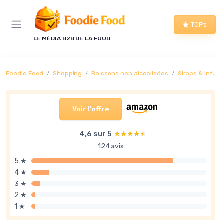
Panneau de gestion des cookies
TOPs
LE MÉDIA B2B DE LA FOOD
Foodie Food
Shopping
Boissons non alcoolisées
Sirops & infus
Voir l'offre
4,6 sur 5
★★★★★
★★★★★
124 avis
5 ★
4 ★
3 ★
2 ★
1 ★