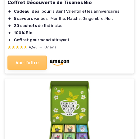
Coffret Découverte de Tisanes Bio
＋
Cadeau idéal
pour la Saint Valentin et les anniversaires
＋
5 saveurs
variées : Menthe, Matcha, Gingembre, Nuit
＋
30 sachets
de thé inclus
＋
100% Bio
＋
Coffret gourmand
attrayant
★★★★★
★★★★★
4,5/5
—
87 avis
Voir l'offre