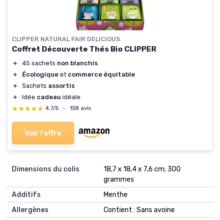
CLIPPER NATURAL FAIR DELICIOUS
Coffret Découverte Thés Bio CLIPPER
＋
45 sachets
non blanchis
＋
Écologique
et
commerce équitable
＋
Sachets
assortis
＋
Idée
cadeau
idéale
★★★★★
★★★★★
4,7/5
—
158 avis
Voir l'offre
Dimensions du colis
‎18,7 x 18,4 x 7,6 cm; 300
grammes
Additifs
‎Menthe
Allergènes
‎Contient : Sans avoine