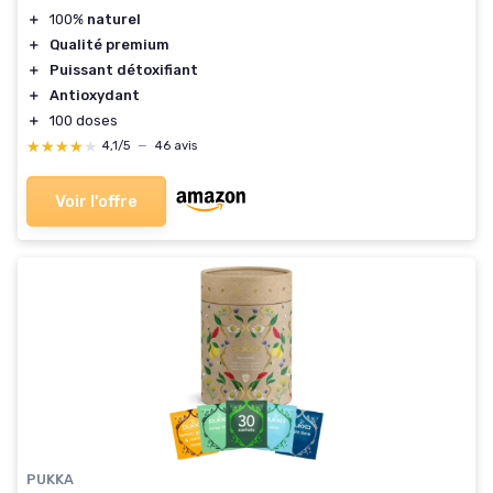
＋
100%
naturel
＋
Qualité premium
＋
Puissant détoxifiant
＋
Antioxydant
＋
100 doses
★★★★★
★★★★★
4,1/5
—
46 avis
Voir l'offre
PUKKA