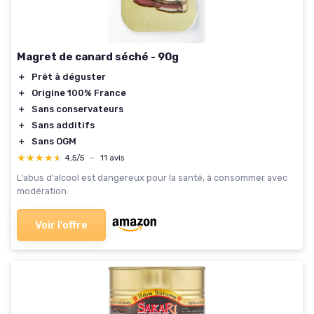
Magret de canard séché - 90g
＋
Prêt à déguster
＋
Origine 100% France
＋
Sans conservateurs
＋
Sans additifs
＋
Sans OGM
★★★★★
★★★★★
4,5/5
—
11 avis
L'abus d'alcool est dangereux pour la santé, à consommer avec
modération.
Voir l'offre