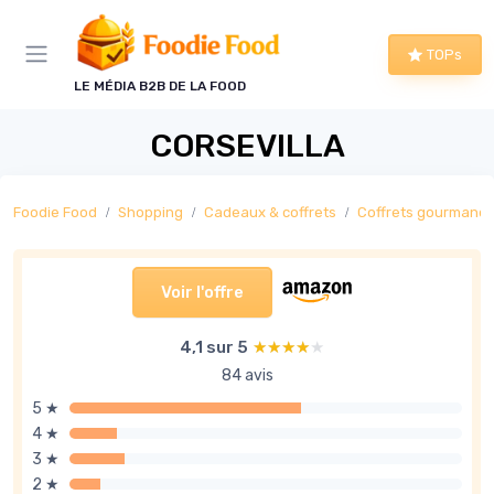
Panneau de gestion des cookies
TOPs
LE MÉDIA B2B DE LA FOOD
CORSEVILLA
Foodie Food
Shopping
Cadeaux & coffrets
Coffrets gourmand
Voir l'offre
4,1 sur 5
★★★★★
★★★★★
84 avis
5 ★
4 ★
3 ★
2 ★