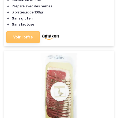
＋
Cochon de lait rôti
＋
Préparé avec des herbes
＋
3 plateaux de 100gr
＋
Sans gluten
＋
Sans lactose
Voir l'offre