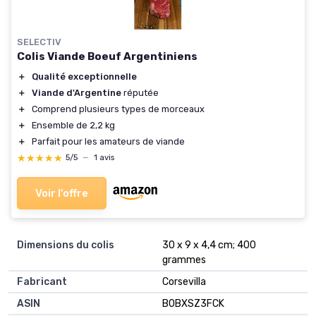
SELECTIV
Colis Viande Boeuf Argentiniens
＋
Qualité exceptionnelle
＋
Viande d'Argentine
réputée
＋
Comprend plusieurs types de morceaux
＋
Ensemble de 2,2 kg
＋
Parfait pour les amateurs de viande
★★★★★
★★★★★
5/5
—
1 avis
Voir l'offre
Dimensions du colis
30 x 9 x 4,4 cm; 400
grammes
Fabricant
Corsevilla
ASIN
B0BXSZ3FCK