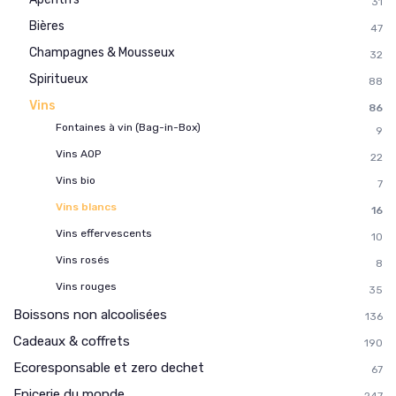
31
Bières
47
Champagnes & Mousseux
32
Spiritueux
88
Vins
86
Fontaines à vin (Bag-in-Box)
9
Vins AOP
22
Vins bio
7
Vins blancs
16
Vins effervescents
10
Vins rosés
8
Vins rouges
35
Boissons non alcoolisées
136
Cadeaux & coffrets
190
Ecoresponsable et zero dechet
67
Epicerie du monde
247