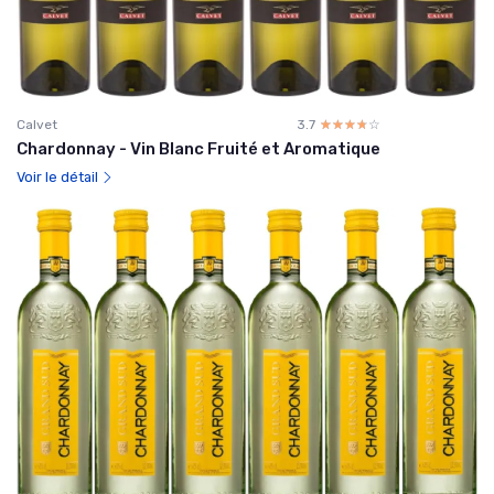
Calvet
3.7
☆☆☆☆☆
★★★★★
Chardonnay - Vin Blanc Fruité et Aromatique
Voir le détail