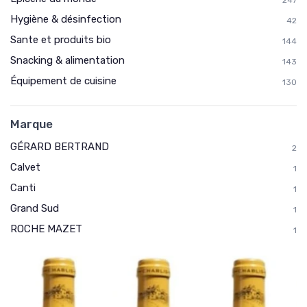
Hygiène & désinfection
42
Sante et produits bio
144
Snacking & alimentation
143
Équipement de cuisine
130
Marque
GÉRARD BERTRAND
2
Calvet
1
Canti
1
Grand Sud
1
ROCHE MAZET
1