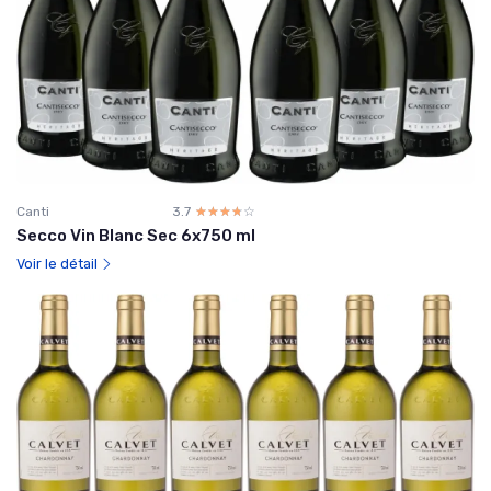
Canti
3.7
☆☆☆☆☆
★★★★★
Secco Vin Blanc Sec 6x750 ml
Voir le détail