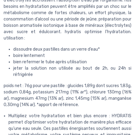
d'électrolytes accroissent l'absorption d'eau par l’organisme. nos
besoins en hydratation peuvent être amplifiés par un choc sur le
métabolisme comme de fortes chaleurs, un effort physique, la
consommation d’alcool ou une période de jeûne. préparation pour
boisson aromatisée isotonique à base de minéraux (électrolytes)
avec sucre et édulcorant. hydratis optimise l’hydratation.
utilisation :
dissoudre deux pastilles dans un verre d’eau*
boire lentement
bien refermer le tube après utilisation
jeter la solution non utilisée au bout de 2h, ou 24h si
réfrigérée
poids net : 76g pour une pastille : glucides 1,89g dont sucres 1,83g,
sodium 0,84g, potassium 217mg (11% ar*), chlorure 130mg (16%
ar), magnesium 47mg (13% ar), zinc 1,45mg (15% ar), manganèse
0,30mg (14% ar). *apport de référence.
Multipliez votre hydratation et bien plus encore : HYDRATIS
permet d’optimiser votre hydratation de manière plus efficace
qu’une eau seule. Ces pastilles énergisantes soutiennent aussi
votre métabolisme, votre système nerveux et immunitaire.