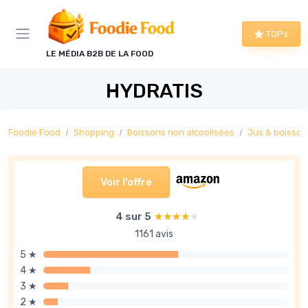
Panneau de gestion des cookies
TOPs
LE MÉDIA B2B DE LA FOOD
HYDRATIS
Foodie Food
Shopping
Boissons non alcoolisées
Jus & boisson
Voir l'offre
4 sur 5
★★★★★
★★★★★
1161 avis
5 ★
4 ★
3 ★
2 ★