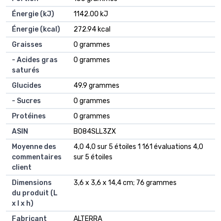
Énergie (kJ)
‎1142.00 kJ
Énergie (kcal)
‎272.94 kcal
Graisses
‎0 grammes
- Acides gras
‎0 grammes
saturés
Glucides
‎49.9 grammes
- Sucres
‎0 grammes
Protéines
‎0 grammes
ASIN
B084SLL3ZX
Moyenne des
4,0 4,0 sur 5 étoiles 1 161 évaluations 4,0
commentaires
sur 5 étoiles
client
Dimensions
3,6 x 3,6 x 14,4 cm; 76 grammes
du produit (L
x l x h)
Fabricant
ALTERRA