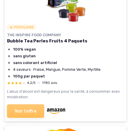
🔥 POPULAIRE
THE INSPIRE FOOD COMPANY
Bubble Tea Perles Fruits 4 Paquets
＋
100% vegan
＋
sans gluten
＋
sans colorant artificiel
＋
4 saveurs : Fraise, Mangue, Pomme Verte, Myrtille
＋
100g par paquet
★★★★★
★★★★★
4,2/5
—
1780 avis
L'abus d'alcool est dangereux pour la santé, à consommer avec
modération.
Voir l'offre