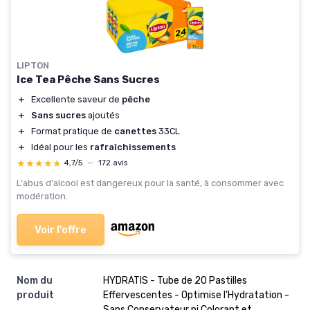
LIPTON
Ice Tea Pêche Sans Sucres
＋
Excellente saveur de
pêche
＋
Sans sucres
ajoutés
＋
Format pratique de
canettes
33CL
＋
Idéal pour les
rafraîchissements
★★★★★
★★★★★
4,7/5
—
172 avis
L'abus d'alcool est dangereux pour la santé, à consommer avec
modération.
Voir l'offre
Nom du
‎HYDRATIS - Tube de 20 Pastilles
produit
Effervescentes - Optimise l'Hydratation -
Sans Conservateur ni Colorant et