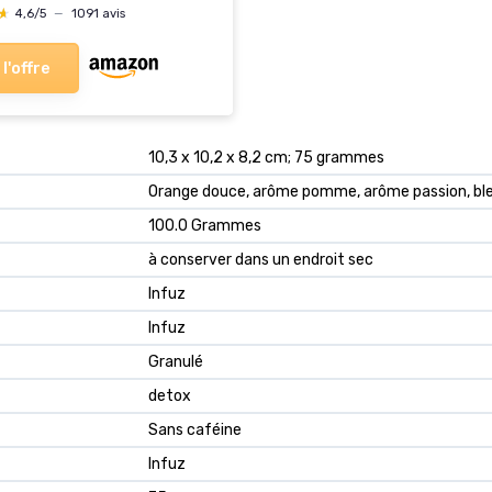
★
★
4,6/5
—
1091 avis
 l'offre
‎10,3 x 10,2 x 8,2 cm; 75 grammes
‎Orange douce, arôme pomme, arôme passion, bl
‎100.0 Grammes
‎à conserver dans un endroit sec
‎Infuz
‎Infuz
‎Granulé
‎detox
‎Sans caféine
‎Infuz