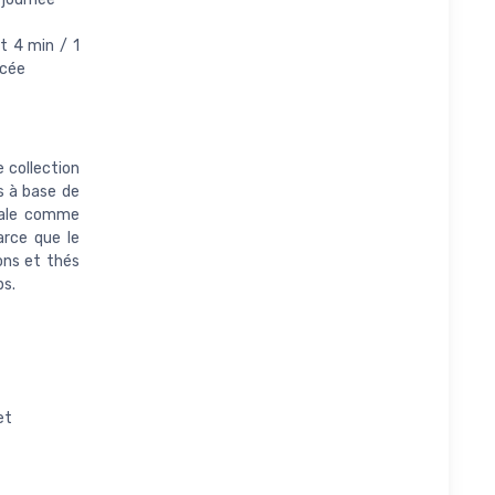
et 4 min / 1
acée
 collection
s à base de
déale comme
arce que le
ons et thés
ps.
et