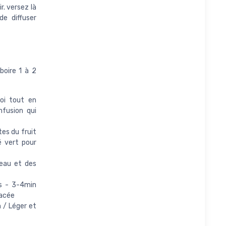
r. versez là
e diffuser
boire 1 à 2
oi tout en
nfusion qui
tes du fruit
é vert pour
'eau et des
es - 3-4min
lacée
n / Léger et