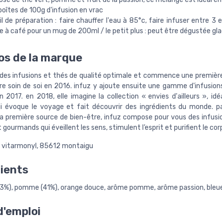
 boîtes de 100g d'infusion en vrac
l de préparation : faire chauffer l'eau à 85°c, faire infuser entre 3 
re à café pour un mug de 200ml / le petit plus : peut être dégustée gl
os de la marque
 des infusions et thés de qualité optimale et commence une première
re soin de soi en 2016. infuz y ajoute ensuite une gamme d'infusion
n 2017. en 2018, elle imagine la collection « envies d'ailleurs », i
i évoque le voyage et fait découvrir des ingrédients du monde. p
t la première source de bien-être, infuz compose pour vous des infusi
 gourmands qui éveillent les sens, stimulent l’esprit et purifient le cor
e vitarmonyl, 85612 montaigu
ients
43%), pomme (41%), orange douce, arôme pomme, arôme passion, bleu
'emploi