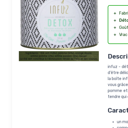
＋
Fabr
＋
Déto
＋
Goû
＋
Vrac
Descri
infuz - dét
d'être déli
la boîte i
vous grâce 
pomme et d
tendre qui 
Caract
un mo
compos