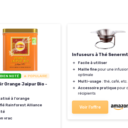
Infuseurs à Thé Senermt
＋
Facile à utiliser
＋
Maille fine
pour une infusio
optimale
 BIEN NOTÉ
🔥 POPULAIRE
＋
Multi-usage
: thé, café, etc.
r Orange Jaipur Bio -
＋
Accessoire pratique
pour d
récipients
atisé à l'orange
fié Rainforest Alliance
Voir l'offre
ité
en vrac