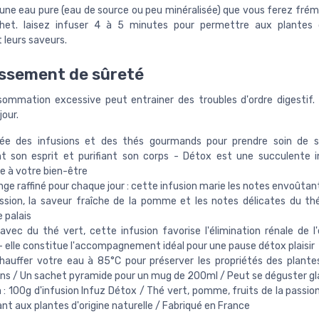
une eau pure (eau de source ou peu minéralisée) que vous ferez frémi
chet. laisez infuser 4 à 5 minutes pour permettre aux plantes d
 leurs saveurs.
ssement de sûreté
ommation excessive peut entrainer des troubles d'ordre digestif. 
jour.
rée des infusions et des thés gourmands pour prendre soin de s
t son esprit et purifiant son corps - Détox est une succulente i
e à votre bien-être
ge raffiné pour chaque jour : cette infusion marie les notes envoûtan
ssion, la saveur fraîche de la pomme et les notes délicates du th
e palais
vec du thé vert, cette infusion favorise l'élimination rénale de l
- elle constitue l'accompagnement idéal pour une pause détox plaisir
hauffer votre eau à 85°C pour préserver les propriétés des plant
ons / Un sachet pyramide pour un mug de 200ml / Peut se déguster g
n : 100g d'infusion Infuz Détox / Thé vert, pomme, fruits de la passio
ant aux plantes d'origine naturelle / Fabriqué en France