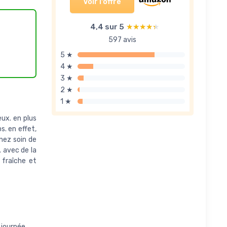
Voir l'offre
4,4 sur 5
★★★★★
★★★★★
597 avis
5 ★
4 ★
3 ★
2 ★
1 ★
eux. en plus
s. en effet,
nez soin de
. avec de la
 fraîche et
 journée