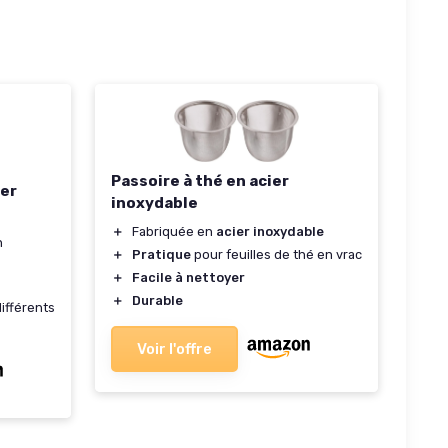
Passoire à thé en acier
er
inoxydable
＋
Fabriquée en
acier inoxydable
n
＋
Pratique
pour feuilles de thé en vrac
＋
Facile à nettoyer
＋
Durable
ifférents
Voir l'offre