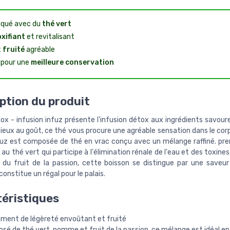
iqué avec du
thé vert
xifiant
et revitalisant
t
fruité
agréable
 pour une
meilleure conservation
ption du produit
ox - infusion infuz présente l'infusion détox aux ingrédients savour
cieux au goût, ce thé vous procure une agréable sensation dans le corp
nfuz est composée de thé en vrac conçu avec un mélange raffiné. pre
au thé vert qui participe à l'élimination rénale de l'eau et des toxines
u fruit de la passion, cette boisson se distingue par une saveur
constitue un régal pour le palais.
éristiques
ment de légèreté envoûtant et fruité
é de thé vert, pomme et fruit de la passion, ce mélange est idéal en