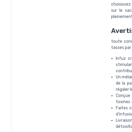
choisissez 
sur le sa
pleinement
Averti
toute cons
tasses par 
Infuz c
stimulan
contribu
Un mélan
de la pa
régaler l
Conçue a
toxines 
Faites c
d'infusi
Livraiso
détoxifi