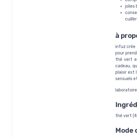
jolies
consei
cuillè
à prop
infuz crée
pour prend
thé vert e
cadeau, qu
plaisir es
sensuels et
laboratoir
Ingréd
thé vert (
Mode d