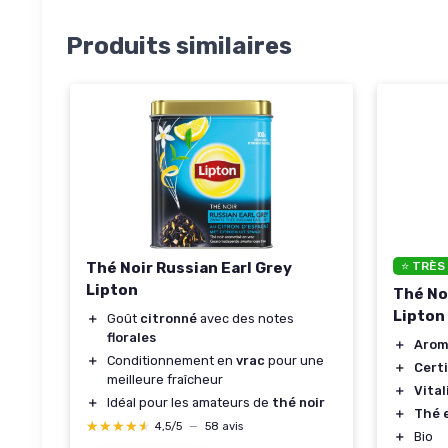
Produits similaires
⭐ TRÈS
Thé Noir Russian Earl Grey
Lipton
Thé Noi
Lipton
＋
Goût
citronné
avec des notes
florales
＋
Arom
＋
Conditionnement en
vrac
pour une
＋
Certi
meilleure fraîcheur
＋
Vital
＋
Idéal pour les amateurs de
thé noir
＋
Thé 
★★★★★
★★★★★
4,5/5
—
58 avis
＋
Bio