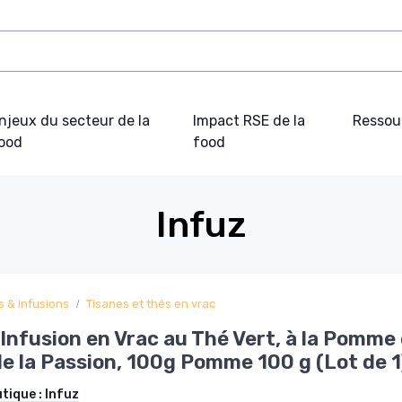
njeux du secteur de la
Impact RSE de la
Ressou
ood
food
Infuz
s & infusions
Tisanes et thés en vrac
Infusion en Vrac au Thé Vert, à la Pomme 
de la Passion, 100g Pomme 100 g (Lot de 1
utique :
Infuz