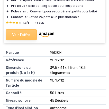
＋
Hermétiques
: Couvercles garantissant la conservation
＋
Pratique
: Taille de 125g idéale pour les portions
＋
Polyvalent
: Convient pour yaourtière et petits pots bébé
＋
Économie
: Lot de 24 pots à un prix abordable
★★★★★
★★★★★
4,3/5
—
44 avis
Voir l'offre
Marque
‎MEDION
Référence
‎MD 13112
Dimensions du
‎39,5 x 61 x 55 cm; 13,5
produit (L x l x h)
kilogrammes
Numéro du modèle de
‎MD 13112
l'article
Capacité
‎50 Litres
Niveau sonore
‎45 Décibels
Type d'installation
‎Autonome