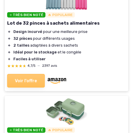
⭐ TRÈS BIEN NOTÉ
🔥 POPULAIRE
Lot de 32 pinces à sachets alimentaires
＋
Design incurvé
pour une meilleure prise
＋
32 pièces
pour différents usages
＋
2 tailles
adaptées à divers sachets
＋
Idéal pour le stockage
et le congèle
＋
Faciles à utiliser
★★★★★
★★★★★
4,7/5
—
2397 avis
Voir l'offre
⭐ TRÈS BIEN NOTÉ
🔥 POPULAIRE