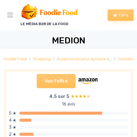
Panneau de gestion des cookies
TOPs
LE MÉDIA B2B DE LA FOOD
MEDION
Foodie Food
Shopping
Accessoires pour epicerie et boisson
Conservat
Voir l'offre
4,5 sur 5
★★★★★
★★★★★
16 avis
5 ★
4 ★
3 ★
2 ★