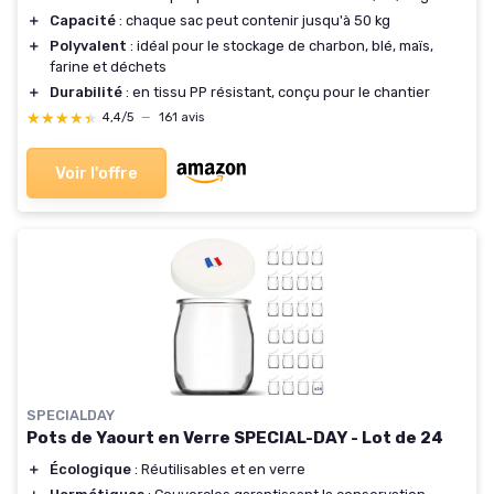
＋
Capacité
: chaque sac peut contenir jusqu'à 50 kg
＋
Polyvalent
: idéal pour le stockage de charbon, blé, maïs,
farine et déchets
＋
Durabilité
: en tissu PP résistant, conçu pour le chantier
★★★★★
★★★★★
4,4/5
—
161 avis
Voir l'offre
SPECIALDAY
Pots de Yaourt en Verre SPECIAL-DAY - Lot de 24
＋
Écologique
: Réutilisables et en verre