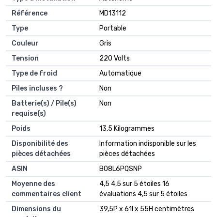
Référence
‎MD13112
Type
‎Portable
Couleur
‎Gris
Tension
‎220 Volts
Type de froid
‎Automatique
Piles incluses ?
‎Non
Batterie(s) / Pile(s)
‎Non
requise(s)
Poids
‎13,5 Kilogrammes
Disponibilité des
‎Information indisponible sur les
pièces détachées
pièces détachées
ASIN
B08L6PQSNP
Moyenne des
4,5 4,5 sur 5 étoiles 16
commentaires client
évaluations 4,5 sur 5 étoiles
Dimensions du
39,5P x 61l x 55H centimètres