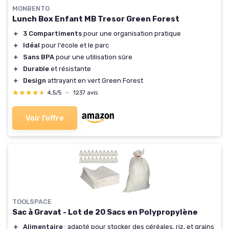
MONBENTO
Lunch Box Enfant MB Tresor Green Forest
＋
3 Compartiments
pour une organisation pratique
＋
Idéal
pour l'école et le parc
＋
Sans BPA
pour une utilisation sûre
＋
Durable
et résistante
＋
Design
attrayant en vert Green Forest
★★★★★
★★★★★
4,5/5
—
1237 avis
Voir l'offre
TOOLSPACE
Sac à Gravat - Lot de 20 Sacs en Polypropylène
＋
Alimentaire
: adapté pour stocker des céréales, riz, et grains