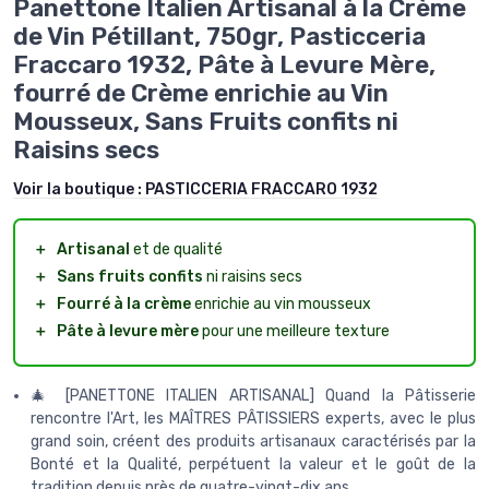
Panettone Italien Artisanal à la Crème
de Vin Pétillant, 750gr, Pasticceria
Fraccaro 1932, Pâte à Levure Mère,
fourré de Crème enrichie au Vin
Mousseux, Sans Fruits confits ni
Raisins secs
Voir la boutique :
PASTICCERIA FRACCARO 1932
＋
Artisanal
et de qualité
＋
Sans fruits confits
ni raisins secs
＋
Fourré à la crème
enrichie au vin mousseux
＋
Pâte à levure mère
pour une meilleure texture
🎄 [PANETTONE ITALIEN ARTISANAL] Quand la Pâtisserie
rencontre l'Art, les MAÎTRES PÂTISSIERS experts, avec le plus
grand soin, créent des produits artisanaux caractérisés par la
Bonté et la Qualité, perpétuent la valeur et le goût de la
tradition depuis près de quatre-vingt-dix ans