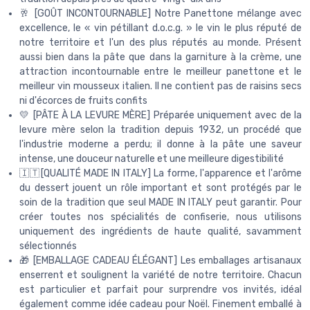
🥂 [GOÛT INCONTOURNABLE] Notre Panettone mélange avec
excellence, le « vin pétillant d.o.c.g. » le vin le plus réputé de
notre territoire et l'un des plus réputés au monde. Présent
aussi bien dans la pâte que dans la garniture à la crème, une
attraction incontournable entre le meilleur panettone et le
meilleur vin mousseux italien. Il ne contient pas de raisins secs
ni d'écorces de fruits confits
💛 [PÂTE À LA LEVURE MÈRE] Préparée uniquement avec de la
levure mère selon la tradition depuis 1932, un procédé que
l'industrie moderne a perdu; il donne à la pâte une saveur
intense, une douceur naturelle et une meilleure digestibilité
🇮🇹[QUALITÉ MADE IN ITALY] La forme, l'apparence et l'arôme
du dessert jouent un rôle important et sont protégés par le
soin de la tradition que seul MADE IN ITALY peut garantir. Pour
créer toutes nos spécialités de confiserie, nous utilisons
uniquement des ingrédients de haute qualité, savamment
sélectionnés
🎁 [EMBALLAGE CADEAU ÉLÉGANT] Les emballages artisanaux
enserrent et soulignent la variété de notre territoire. Chacun
est particulier et parfait pour surprendre vos invités, idéal
également comme idée cadeau pour Noël. Finement emballé à