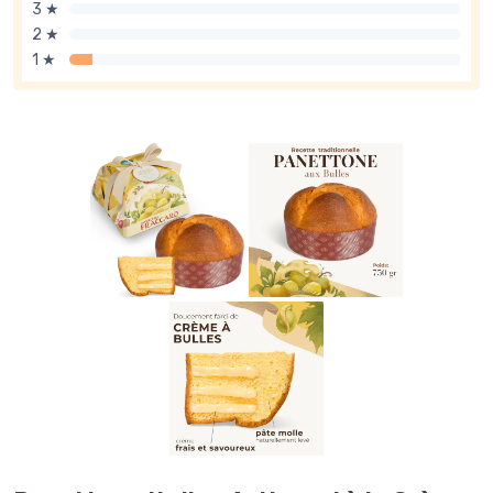
3 ★
2 ★
1 ★