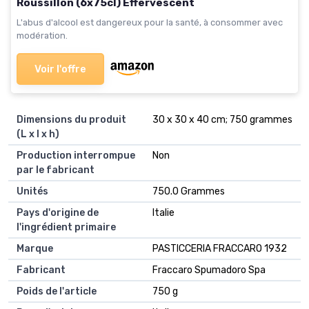
Roussillon (6x75cl) Effervescent
L'abus d'alcool est dangereux pour la santé, à consommer avec
modération.
Voir l'offre
Dimensions du produit
‎30 x 30 x 40 cm; 750 grammes
(L x l x h)
Production interrompue
‎Non
par le fabricant
Unités
‎750.0 Grammes
Pays d'origine de
‎Italie
l'ingrédient primaire
Marque
‎PASTICCERIA FRACCARO 1932
Fabricant
‎Fraccaro Spumadoro Spa
Poids de l'article
‎750 g