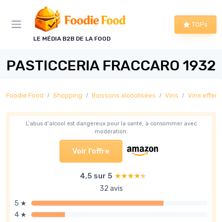
Panneau de gestion des cookies
TOPs
LE MÉDIA B2B DE LA FOOD
PASTICCERIA FRACCARO 1932
Foodie Food
Shopping
Boissons alcoolisées
Vins
Vins effer
L’abus d’alcool est dangereux pour la santé, à consommer avec
modération.
Voir l'offre
4,5 sur 5
★★★★★
★★★★★
32 avis
5 ★
4 ★