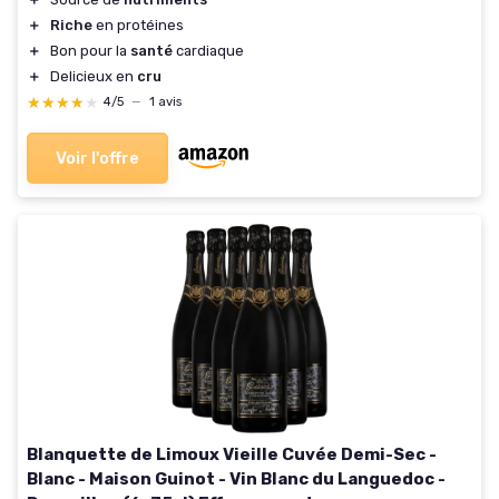
＋
Riche
en protéines
＋
Bon pour la
santé
cardiaque
＋
Delicieux en
cru
★★★★★
★★★★★
4/5
—
1 avis
Voir l'offre
Blanquette de Limoux Vieille Cuvée Demi-Sec -
Blanc - Maison Guinot - Vin Blanc du Languedoc -