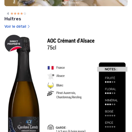
4
☆☆☆☆☆
★★★★★
Huîtres
Voir le détail