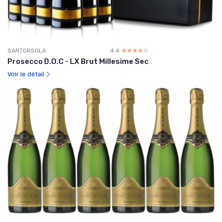
SANTORSOLA
4.4
☆☆☆☆☆
★★★★★
Prosecco D.O.C - LX Brut Millesime Sec
Voir le détail