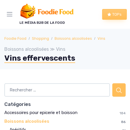
Panneau de gestion des cookies
TOPs
LE MÉDIA B2B DE LA FOOD
Foodie Food
Shopping
Boissons alcoolisées
Vins
Boissons alcoolisées ≫ Vins
Vins effervescents
Catégories
Accessoires pour epicerie et boisson
184
Boissons alcoolisées
86
Apéritifs