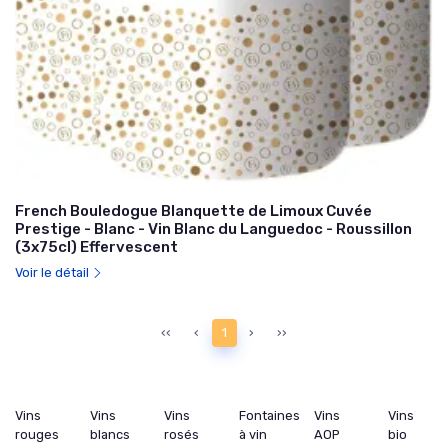
French Bouledogue Blanquette de Limoux Cuvée
Prestige - Blanc - Vin Blanc du Languedoc - Roussillon
(3x75cl) Effervescent
Voir le détail
‹‹
‹
1
›
››
Vins
Vins
Vins
Fontaines
Vins
Vins
rouges
blancs
rosés
à vin
AOP
bio