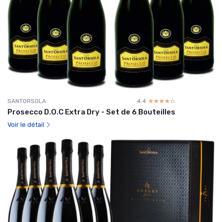
SANTORSOLA
4.4
☆☆☆☆☆
★★★★★
Prosecco D.O.C Extra Dry - Set de 6 Bouteilles
Voir le détail