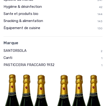
Hygiène & désinfection
42
Sante et produits bio
144
Snacking & alimentation
143
Équipement de cuisine
130
Marque
SANTORSOLA
2
Canti
1
PASTICCERIA FRACCARO 1932
1