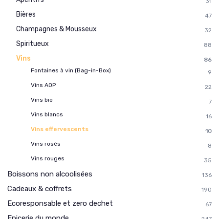
31
Bières
47
Champagnes & Mousseux
32
Spiritueux
88
Vins
86
Fontaines à vin (Bag-in-Box)
9
Vins AOP
22
Vins bio
7
Vins blancs
16
Vins effervescents
10
Vins rosés
8
Vins rouges
35
Boissons non alcoolisées
136
Cadeaux & coffrets
190
Ecoresponsable et zero dechet
67
Epicerie du monde
247