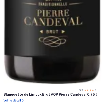
3.7
☆☆☆☆☆
★★★★★
Blanquette de Limoux Brut AOP Pierre Candeval 0,75 ℓ
Voir le détail