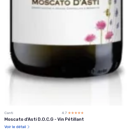
Canti
4.7
☆☆☆☆☆
★★★★★
Moscato d'Asti D.O.C.G - Vin Pétillant
Voir le détail