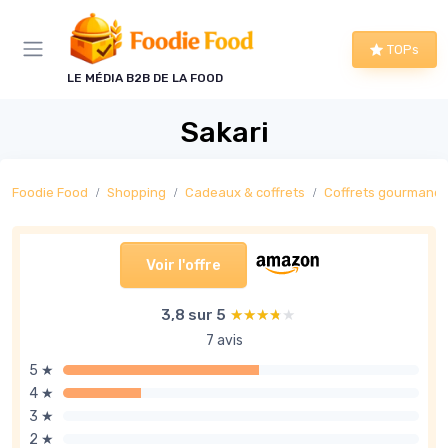
Panneau de gestion des cookies
TOPs
LE MÉDIA B2B DE LA FOOD
Sakari
Foodie Food
Shopping
Cadeaux & coffrets
Coffrets gourmand
Voir l'offre
3,8 sur 5
★★★★★
★★★★★
7 avis
5 ★
4 ★
3 ★
2 ★