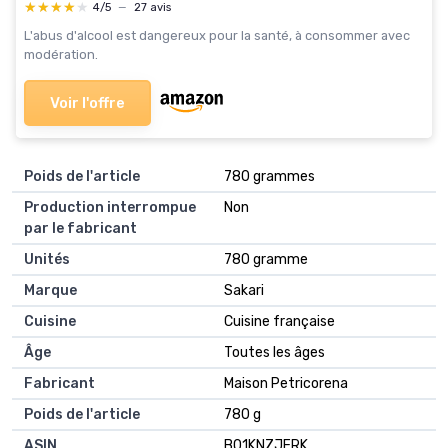
Jambon Serrano Gran Reserva Premium + Carte
★★★★★
★★★★★
4/5
—
27 avis
Personnalisée
L'abus d'alcool est dangereux pour la santé, à consommer avec
modération.
Voir l'offre
Poids de l'article
‎780 grammes
Production interrompue
‎Non
par le fabricant
Unités
‎780 gramme
Marque
‎Sakari
Cuisine
‎Cuisine française
Âge
‎Toutes les âges
Fabricant
‎Maison Petricorena
Poids de l'article
‎780 g
ASIN
B01KNZJFRK