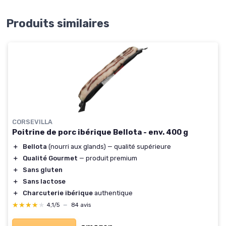
Produits similaires
CORSEVILLA
Poitrine de porc ibérique Bellota - env. 400 g
＋
Bellota
(nourri aux glands) — qualité supérieure
＋
Qualité Gourmet
— produit premium
＋
Sans gluten
＋
Sans lactose
＋
Charcuterie ibérique
authentique
★★★★★
★★★★★
4,1/5
—
84 avis