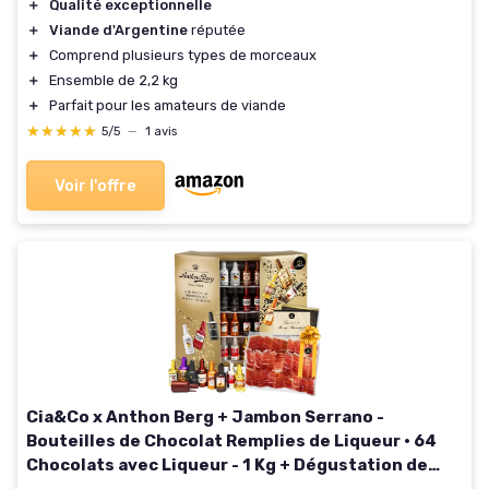
＋
Qualité exceptionnelle
＋
Viande d'Argentine
réputée
＋
Comprend plusieurs types de morceaux
＋
Ensemble de 2,2 kg
＋
Parfait pour les amateurs de viande
★★★★★
★★★★★
5/5
—
1 avis
Voir l'offre
Cia&Co x Anthon Berg + Jambon Serrano -
Bouteilles de Chocolat Remplies de Liqueur · 64
Chocolats avec Liqueur - 1 Kg + Dégustation de