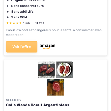
＋
Origine 100% France
＋
Sans conservateurs
＋
Sans additifs
＋
Sans OGM
★★★★★
★★★★★
4,5/5
—
11 avis
L'abus d'alcool est dangereux pour la santé, à consommer avec
modération.
Voir l'offre
SELECTIV
Colis Viande Boeuf Argentiniens