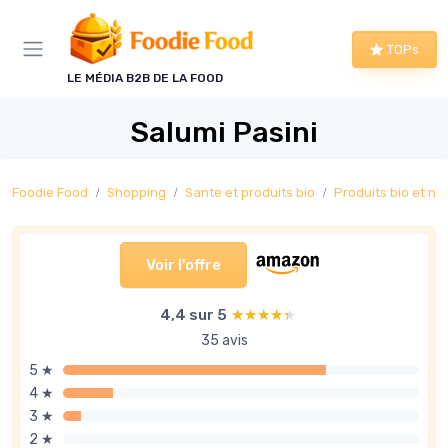
Panneau de gestion des cookies
TOPs
LE MÉDIA B2B DE LA FOOD
Salumi Pasini
Foodie Food
Shopping
Sante et produits bio
Produits bio et na
Voir l'offre
4,4 sur 5
★★★★★
★★★★★
35 avis
5 ★
4 ★
3 ★
2 ★