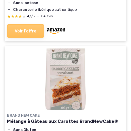
＋
Sans lactose
＋
Charcuterie ibérique
authentique
★★★★★
★★★★★
4,1/5
—
84 avis
Voir l'offre
BRAND NEW CAKE
Mélange à Gâteau aux Carottes BrandNewCake®
＋
Sans Gluten