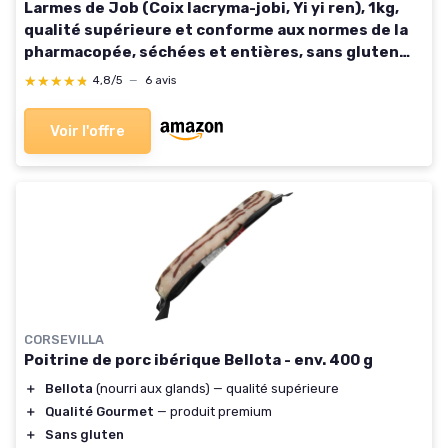
Larmes de Job (Coix lacryma-jobi, Yi yi ren), 1kg,
qualité supérieure et conforme aux normes de la
pharmacopée, séchées et entières, sans gluten
remplie de vertus
★★★★★
★★★★★
4,8/5
—
6 avis
Voir l'offre
CORSEVILLA
Poitrine de porc ibérique Bellota - env. 400 g
＋
Bellota
(nourri aux glands) — qualité supérieure
＋
Qualité Gourmet
— produit premium
＋
Sans gluten