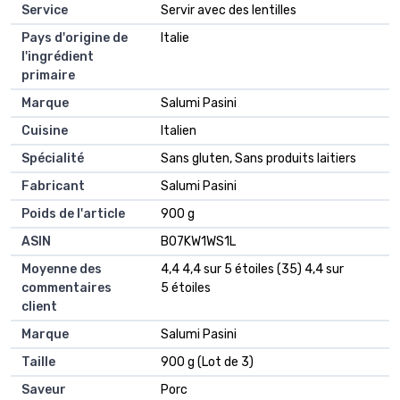
Service
‎Servir avec des lentilles
Pays d'origine de
‎Italie
l'ingrédient
primaire
Marque
‎Salumi Pasini
Cuisine
‎Italien
Spécialité
‎Sans gluten, Sans produits laitiers
Fabricant
‎Salumi Pasini
Poids de l'article
‎900 g
ASIN
B07KW1WS1L
Moyenne des
4,4 4,4 sur 5 étoiles (35) 4,4 sur
commentaires
5 étoiles
client
Marque
Salumi Pasini
Taille
900 g (Lot de 3)
Saveur
Porc