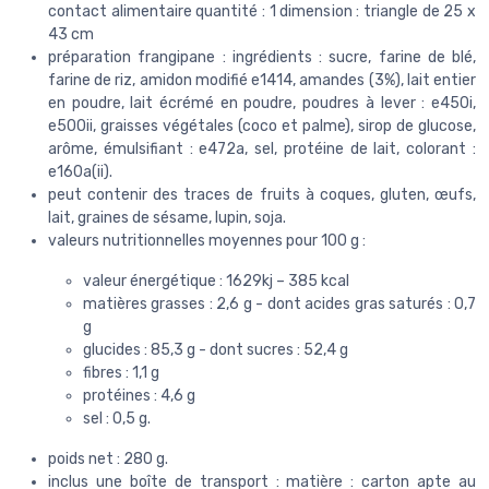
contact alimentaire quantité : 1 dimension : triangle de 25 x
43 cm
préparation frangipane : ingrédients : sucre, farine de blé,
farine de riz, amidon modifié e1414, amandes (3%), lait entier
en poudre, lait écrémé en poudre, poudres à lever : e450i,
e500ii, graisses végétales (coco et palme), sirop de glucose,
arôme, émulsifiant : e472a, sel, protéine de lait, colorant :
e160a(ii).
peut contenir des traces de fruits à coques, gluten, œufs,
lait, graines de sésame, lupin, soja.
valeurs nutritionnelles moyennes pour 100 g :
valeur énergétique : 1629kj – 385 kcal
matières grasses : 2,6 g - dont acides gras saturés : 0,7
g
glucides : 85,3 g - dont sucres : 52,4 g
fibres : 1,1 g
protéines : 4,6 g
sel : 0,5 g.
poids net : 280 g.
inclus une boîte de transport : matière : carton apte au