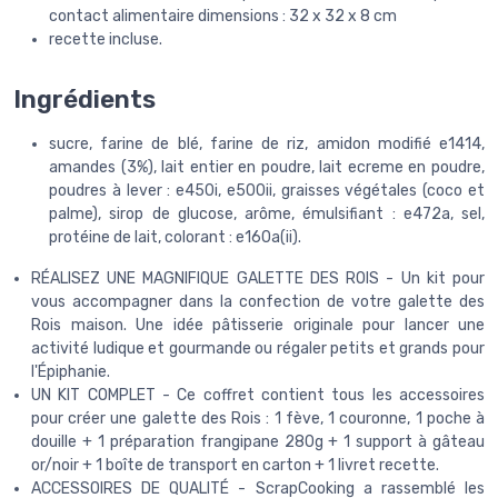
contact alimentaire dimensions : 32 x 32 x 8 cm
recette incluse.
Ingrédients
sucre, farine de blé, farine de riz, amidon modifié e1414,
amandes (3%), lait entier en poudre, lait ecreme en poudre,
poudres à lever : e450i, e500ii, graisses végétales (coco et
palme), sirop de glucose, arôme, émulsifiant : e472a, sel,
protéine de lait, colorant : e160a(ii).
RÉALISEZ UNE MAGNIFIQUE GALETTE DES ROIS - Un kit pour
vous accompagner dans la confection de votre galette des
Rois maison. Une idée pâtisserie originale pour lancer une
activité ludique et gourmande ou régaler petits et grands pour
l'Épiphanie.
UN KIT COMPLET - Ce coffret contient tous les accessoires
pour créer une galette des Rois : 1 fève, 1 couronne, 1 poche à
douille + 1 préparation frangipane 280g + 1 support à gâteau
or/noir + 1 boîte de transport en carton + 1 livret recette.
ACCESSOIRES DE QUALITÉ - ScrapCooking a rassemblé les