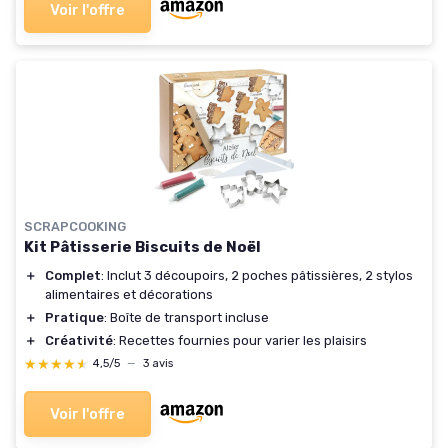
Voir l'offre
SCRAPCOOKING
Kit Pâtisserie Biscuits de Noël
＋
Complet
: Inclut 3 découpoirs, 2 poches pâtissières, 2 stylos
alimentaires et décorations
＋
Pratique
: Boîte de transport incluse
＋
Créativité
: Recettes fournies pour varier les plaisirs
★★★★★
★★★★★
4,5/5
—
3 avis
Voir l'offre