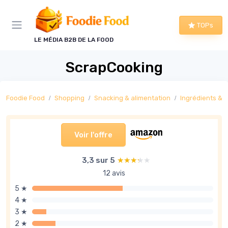
Panneau de gestion des cookies
TOPs
LE MÉDIA B2B DE LA FOOD
ScrapCooking
Foodie Food
Shopping
Snacking & alimentation
Ingrédients & ai
Voir l'offre
3,3 sur 5
★★★★★
★★★★★
12 avis
5 ★
4 ★
3 ★
2 ★