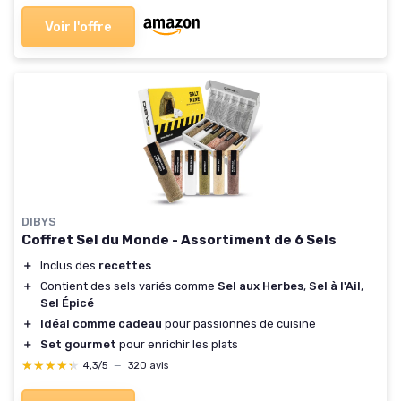
Voir l'offre
DIBYS
Coffret Sel du Monde - Assortiment de 6 Sels
＋
Inclus des
recettes
＋
Contient des sels variés comme
Sel aux Herbes
,
Sel à l'Ail
,
Sel Épicé
＋
Idéal comme cadeau
pour passionnés de cuisine
＋
Set gourmet
pour enrichir les plats
★★★★★
★★★★★
4,3/5
—
320 avis