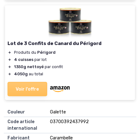
Lot de 3 Confits de Canard du Périgord
＋
Produits du
Périgord
＋
4 cuisses
par lot
＋
1350g nettoyé
par confit
＋
4050g
au total
Voir l'offre
Couleur
‎Galette
Code article
‎03700392437992
international
Fabricant
‎Carambelle