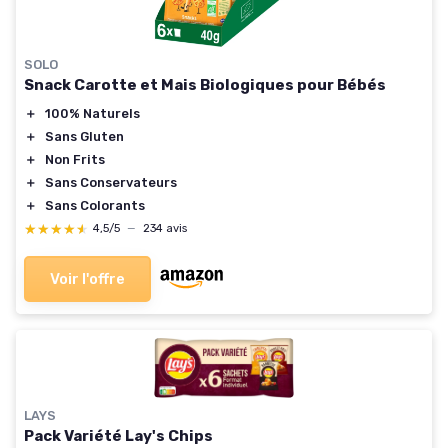
SOLO
Snack Carotte et Mais Biologiques pour Bébés
＋
100% Naturels
＋
Sans Gluten
＋
Non Frits
＋
Sans Conservateurs
＋
Sans Colorants
★★★★★
★★★★★
4,5/5
—
234 avis
Voir l'offre
LAYS
Pack Variété Lay's Chips