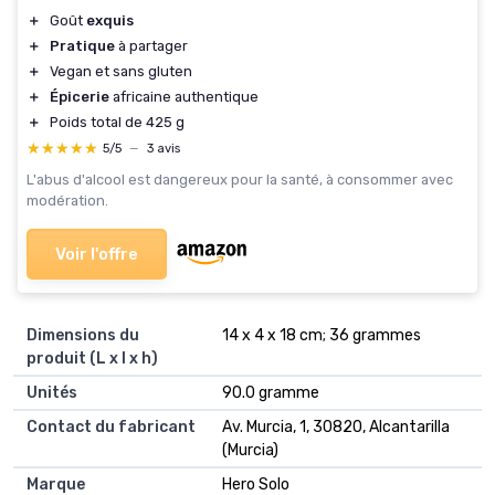
＋
Goût
exquis
＋
Pratique
à partager
＋
Vegan et sans gluten
＋
Épicerie
africaine authentique
＋
Poids total de 425 g
★★★★★
★★★★★
5/5
—
3 avis
L'abus d'alcool est dangereux pour la santé, à consommer avec
modération.
Voir l'offre
Dimensions du
‎14 x 4 x 18 cm; 36 grammes
produit (L x l x h)
Unités
‎90.0 gramme
Contact du fabricant
‎Av. Murcia, 1, 30820, Alcantarilla
(Murcia)
Marque
‎Hero Solo