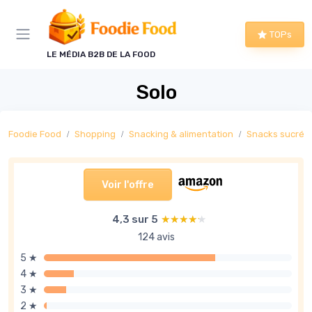
Panneau de gestion des cookies
TOPs
LE MÉDIA B2B DE LA FOOD
Solo
Foodie Food
Shopping
Snacking & alimentation
Snacks sucrés
Voir l'offre
4,3 sur 5
★★★★★
★★★★★
124 avis
5 ★
4 ★
3 ★
2 ★