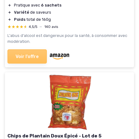
＋
Pratique avec
6 sachets
＋
Variété
de saveurs
＋
Poids
total de 160g
★★★★★
★★★★★
4,5/5
—
140 avis
L'abus d'alcool est dangereux pour la santé, à consommer avec
modération.
Voir l'offre
Chips de Plantain Doux Épicé - Lot de 5