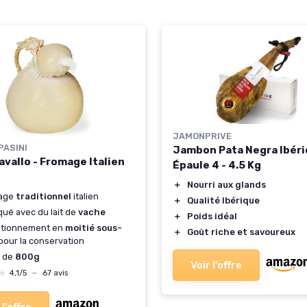
JAMONPRIVE
PASINI
Jambon Pata Negra Ibér
avallo - Fromage Italien
Épaule 4 - 4.5 Kg
＋
Nourri aux glands
age
traditionnel
italien
＋
Qualité Ibérique
qué avec du lait de
vache
＋
Poids idéal
itionnement en
moitié sous-
＋
Goût riche et savoureux
pour la conservation
s de
800g
Voir l'offre
★
★
4,1/5
—
67 avis