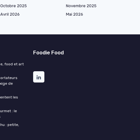
Octobre 2025
Novembre 2025
Avril 2026
Mai 2026
Foodie Food
e, food et art
portateurs
exige de
entent les
urmet : le
s
u : petite,