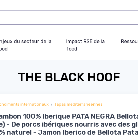
njeux du secteur de la
Impact RSE de la
Ressou
ood
food
THE BLACK HOOF
ondiments internationaux
Tapas mediterraneennes
Jambon 100% Iberique PATA NEGRA Bellot
e) - De porcs ibériques nourris avec des g
% naturel - Jamon Iberico de Bellota Pat