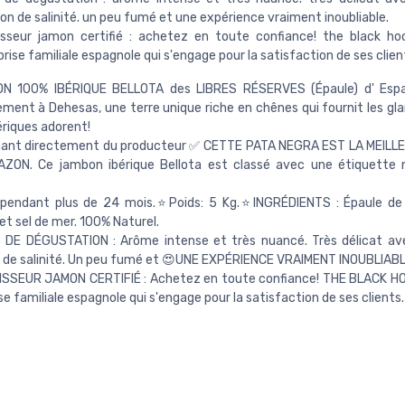
n de salinité. un peu fumé et une expérience vraiment inoubliable.
isseur jamon certifié : achetez en toute confiance! the black h
rise familiale espagnole qui s'engage pour la satisfaction de ses clien
 100% IBÉRIQUE BELLOTA des LIBRES RÉSERVES (Épaule) d' Espa
ement à Dehesas, une terre unique riche en chênes qui fournit les gla
ériques adorent!
ant directement du producteur ✅ CETTE PATA NEGRA EST LA MEILL
ZON. Ce jambon ibérique Bellota est classé avec une étiquette n
 pendant plus de 24 mois.⭐Poids: 5 Kg.⭐INGRÉDIENTS : Épaule de
 et sel de mer. 100% Naturel.
DE DÉGUSTATION : Arôme intense et très nuancé. Très délicat ave
 de salinité. Un peu fumé et 😍UNE EXPÉRIENCE VRAIMENT INOUBLIABL
SSEUR JAMON CERTIFIÉ : Achetez en toute confiance! THE BLACK HO
se familiale espagnole qui s'engage pour la satisfaction de ses clients.