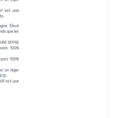
oof est une
ts.
gne. Élevé
nds que les
EURE OFFRE
oire. 100%
 porc 100%
c un léger
E😍.
OF est une