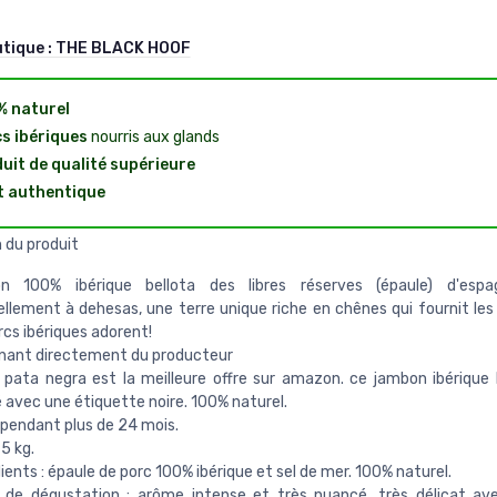
utique :
THE BLACK HOOF
 naturel
s ibériques
nourris aux glands
uit de qualité supérieure
 authentique
 du produit
n 100% ibérique bellota des libres réserves (épaule) d'espa
ellement à dehesas, une terre unique riche en chênes qui fournit les
rcs ibériques adorent!
nant directement du producteur
 pata negra est la meilleure offre sur amazon. ce jambon ibérique 
 avec une étiquette noire. 100% naturel.
 pendant plus de 24 mois.
 5 kg.
ients : épaule de porc 100% ibérique et sel de mer. 100% naturel.
 de dégustation : arôme intense et très nuancé. très délicat av