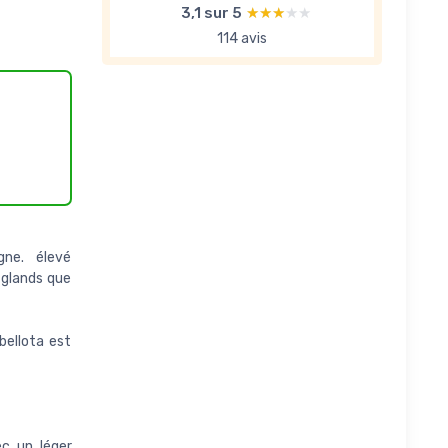
3,1 sur 5
★★★★★
★★★★★
114 avis
gne. élevé
 glands que
bellota est
ec un léger