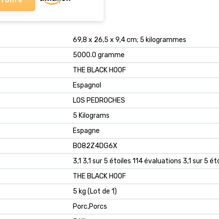
 l'offre
‎69,8 x 26,5 x 9,4 cm; 5 kilogrammes
‎5000.0 gramme
‎THE BLACK HOOF
‎Espagnol
‎LOS PEDROCHES
‎5 Kilograms
‎Espagne
B082Z4DG6X
3,1 3,1 sur 5 étoiles 114 évaluations 3,1 sur 5 ét
THE BLACK HOOF
5 kg (Lot de 1)
Porc,Porcs