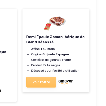
Demi Épaule Jamon Ibérique de
Gland Désossé
＋
Affiné
+30 mois
ique
＋
Origine
Guijuelo Espagne
＋
Certificat de garantie
Hycer
＋
Produit
Pata negra
＋
Désossé pour facilité d'utilisation
Voir l'offre