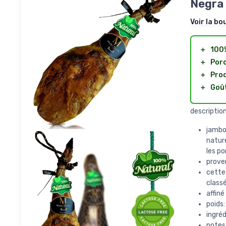
Negra
Voir la bo
＋
100%
＋
Porc
＋
Prod
＋
Goût
description
jambo
natur
les po
prove
cette
classé
affiné
poids:
ingréd
notes