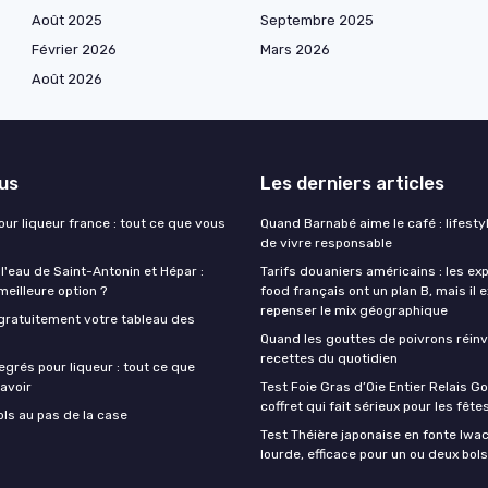
Août 2025
Septembre 2025
Février 2026
Mars 2026
Août 2026
lus
Les derniers articles
our liqueur france : tout ce que vous
Quand Barnabé aime le café : lifestyl
de vivre responsable
 l'eau de Saint-Antonin et Hépar :
Tarifs douaniers américains : les ex
 meilleure option ?
food français ont un plan B, mais il 
repenser le mix géographique
gratuitement votre tableau des
Quand les gouttes de poivrons réinv
recettes du quotidien
egrés pour liqueur : tout ce que
avoir
Test Foie Gras d’Oie Entier Relais Go
coffret qui fait sérieux pour les fête
ols au pas de la case
Test Théière japonaise en fonte Iwach
lourde, efficace pour un ou deux bols