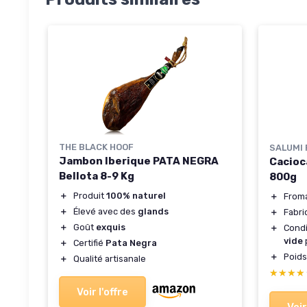
THE BLACK HOOF
SALUMI 
Jambon Iberique PATA NEGRA
Cacioc
Bellota 8-9 Kg
800g
＋
Produit
100% naturel
＋
From
＋
Élevé avec des
glands
＋
Fabri
＋
Goût
exquis
＋
Cond
vide
＋
Certifié
Pata Negra
＋
Poid
＋
Qualité artisanale
★★★★
★★★★
Voir l'offre