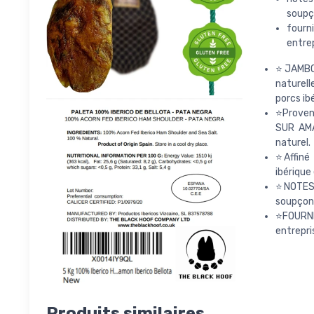
soupço
fourn
entrep
⭐JAMBON
naturell
porcs ib
⭐Proven
SUR AMA
naturel.
⭐Affiné
ibérique
⭐NOTES 
soupçon
⭐FOURNI
entrepri
Produits similaires