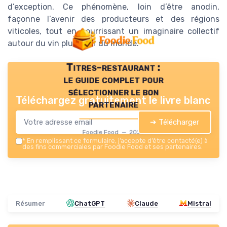
d’exception. Ce phénomène, loin d’être anodin,
façonne l’avenir des producteurs et des régions
viticoles, tout en nourrissant un imaginaire collectif
autour du vin plus cher du monde.
Titres-restaurant :
le guide complet pour
sélectionner le bon
Téléchargez gratuitement le livre blanc
partenaire
➔ Télécharger
Foodie Food — 2026
*
En remplissant ce formulaire, j’accepte d’être contacté(e) à
des fins commerciales par Foodie Food et ses partenaires.
Résumer
ChatGPT
Claude
Mistral