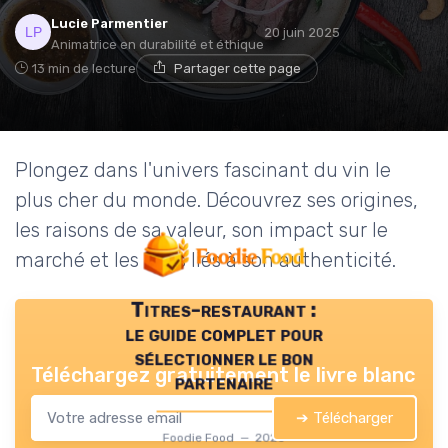
Lucie Parmentier
20 juin 2025
Animatrice en durabilité et éthique
13 min de lecture
Partager cette page
Plongez dans l'univers fascinant du vin le
plus cher du monde. Découvrez ses origines,
les raisons de sa valeur, son impact sur le
marché et les défis liés à son authenticité.
Titres-restaurant :
le guide complet pour
sélectionner le bon
Téléchargez gratuitement le livre blanc
partenaire
➔ Télécharger
Foodie Food — 2026