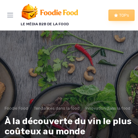
Panneau de gestion des cookies
TOPs
LE MÉDIA B2B DE LA FOOD
Foodie Food
Tendances dans la food
Innovation dans la food
À la découverte du vin le plus
coûteux au monde