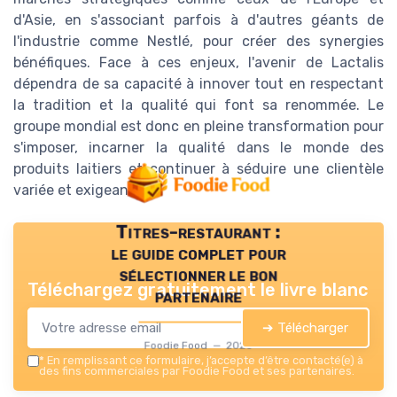
d'Asie, en s'associant parfois à d'autres géants de
l'industrie comme Nestlé, pour créer des synergies
bénéfiques. Face à ces enjeux, l'avenir de Lactalis
dépendra de sa capacité à innover tout en respectant
la tradition et la qualité qui font sa renommée. Le
groupe mondial est donc en pleine transformation pour
s'imposer, incarner la qualité dans le monde des
produits laitiers et continuer à séduire une clientèle
variée et exigeante.
Titres-restaurant :
le guide complet pour
sélectionner le bon
Téléchargez gratuitement le livre blanc
partenaire
➔ Télécharger
Foodie Food — 2026
*
En remplissant ce formulaire, j’accepte d’être contacté(e) à
des fins commerciales par Foodie Food et ses partenaires.