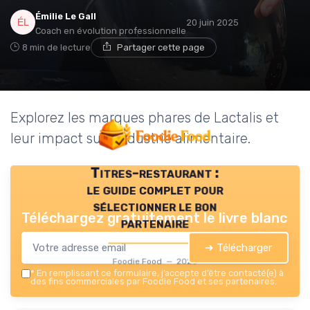
Émilie Le Gall
20 juin 2025
Coach en évolution professionnelle
8 min de lecture
Partager cette page
Explorez les marques phares de Lactalis et
leur impact sur l'industrie alimentaire.
Titres-restaurant :
le guide complet pour
sélectionner le bon
Téléchargez gratuitement le livre blanc
partenaire
➔ Télécharger
Foodie Food — 2026
*
En remplissant ce formulaire, j’accepte d’être contacté(e) à
des fins commerciales par Foodie Food et ses partenaires.