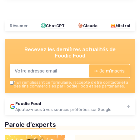
Résumer
ChatGPT
Claude
Mistral
Recevez les dernières actualités de
Foodie Food
➔ Je m'inscris
*
En remplissant ce formulaire, j’accepte d’être contacté(e) à
des fins commerciales par Foodie Food et ses partenaires.
Foodie Food
Ajoutez-nous à vos sources préférées sur Google
Parole d'experts