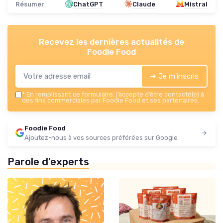
Résumer
ChatGPT
Claude
Mistral
Recevez les dernières actualités de
Foodie Food
➔ Je m'inscris
*
En remplissant ce formulaire, j’accepte d’être contacté(e) à
des fins commerciales par Foodie Food et ses partenaires.
Foodie Food
Ajoutez-nous à vos sources préférées sur Google
Parole d'experts