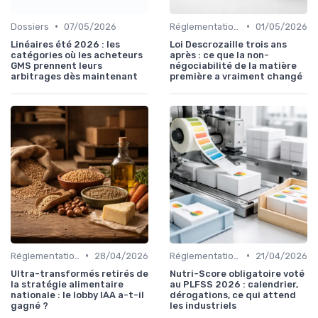
•
•
Dossiers
07/05/2026
Réglementations et respect
01/05/2026
Linéaires été 2026 : les
Loi Descrozaille trois ans
catégories où les acheteurs
après : ce que la non-
GMS prennent leurs
négociabilité de la matière
arbitrages dès maintenant
première a vraiment changé
•
•
Réglementations et respect
28/04/2026
Réglementations et respect
21/04/2026
Ultra-transformés retirés de
Nutri-Score obligatoire voté
la stratégie alimentaire
au PLFSS 2026 : calendrier,
nationale : le lobby IAA a-t-il
dérogations, ce qui attend
gagné ?
les industriels