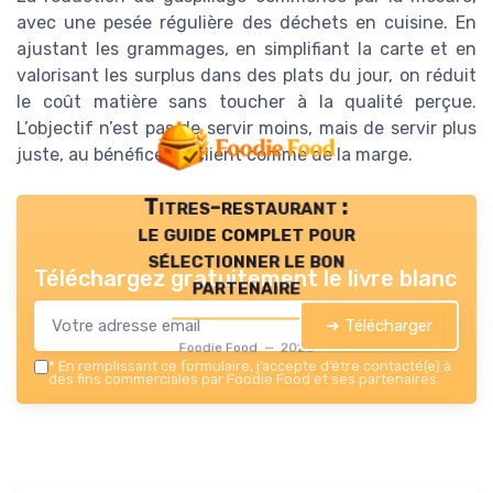
avec une pesée régulière des déchets en cuisine. En
ajustant les grammages, en simplifiant la carte et en
valorisant les surplus dans des plats du jour, on réduit
le coût matière sans toucher à la qualité perçue.
L’objectif n’est pas de servir moins, mais de servir plus
juste, au bénéfice du client comme de la marge.
Titres-restaurant :
le guide complet pour
sélectionner le bon
Téléchargez gratuitement le livre blanc
partenaire
➔ Télécharger
Foodie Food — 2026
*
En remplissant ce formulaire, j’accepte d’être contacté(e) à
des fins commerciales par Foodie Food et ses partenaires.