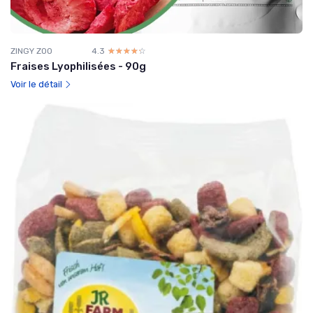
ZINGY ZOO
4.3
☆☆☆☆☆
★★★★★
Fraises Lyophilisées - 90g
Voir le détail