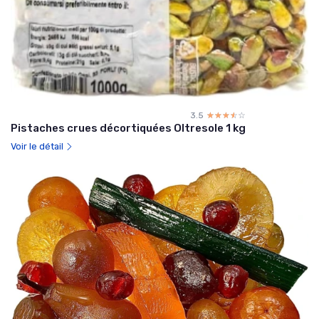
3.5
☆☆☆☆☆
★★★★★
Pistaches crues décortiquées Oltresole 1 kg
Voir le détail