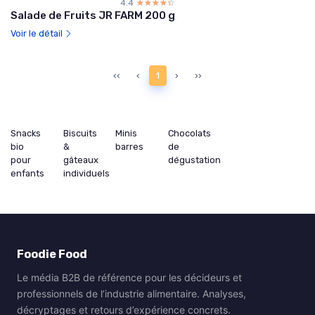
4.4
☆☆☆☆☆
★★★★★
Salade de Fruits JR FARM 200 g
Voir le détail
‹‹
‹
1
›
››
Snacks
Biscuits
Minis
Chocolats
bio
&
barres
de
pour
gâteaux
dégustation
enfants
individuels
Foodie Food
Le média B2B de référence pour les décideurs et
professionnels de l’industrie alimentaire. Analyses,
décryptages et retours d’expérience concrets.