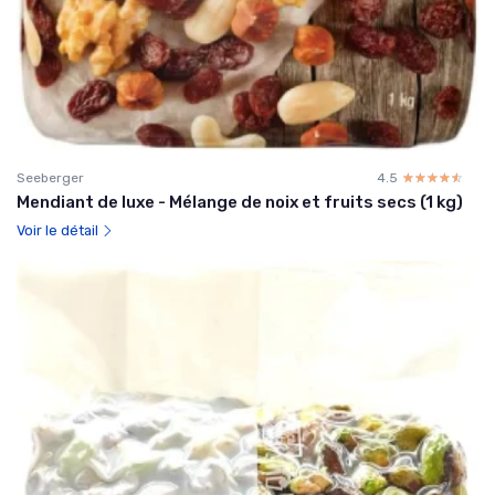
Seeberger
4.5
☆☆☆☆☆
★★★★★
Mendiant de luxe - Mélange de noix et fruits secs (1 kg)
Voir le détail