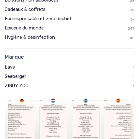
136
Cadeaux & coffrets
190
Ecoresponsable et zero dechet
67
Epicerie du monde
247
Hygiène & désinfection
42
Marque
Lays
1
Seeberger
1
ZINGY ZOO
1