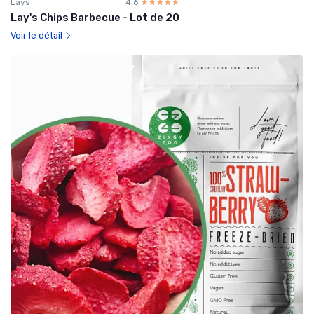
Lays
4.6
☆☆☆☆☆
★★★★★
Lay's Chips Barbecue - Lot de 20
Voir le détail