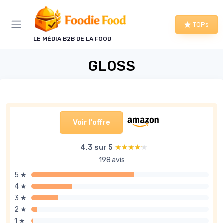
Panneau de gestion des cookies
TOPs
LE MÉDIA B2B DE LA FOOD
GLOSS
Voir l'offre
4,3 sur 5
★★★★★
★★★★★
198 avis
5 ★
4 ★
3 ★
2 ★
1 ★