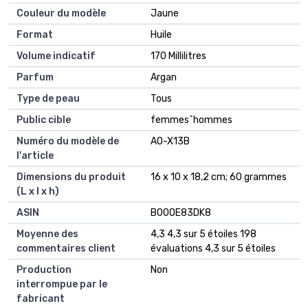
Couleur du modèle
‎Jaune
Format
‎Huile
Volume indicatif
‎170 Millilitres
Parfum
‎Argan
Type de peau
‎Tous
Public cible
‎femmes^hommes
Numéro du modèle de
‎AO-X13B
l'article
Dimensions du produit
‎16 x 10 x 18,2 cm; 60 grammes
(L x l x h)
ASIN
‎B00OE83DK8
Moyenne des
4,3 4,3 sur 5 étoiles 198
commentaires client
évaluations 4,3 sur 5 étoiles
Production
Non
interrompue par le
fabricant