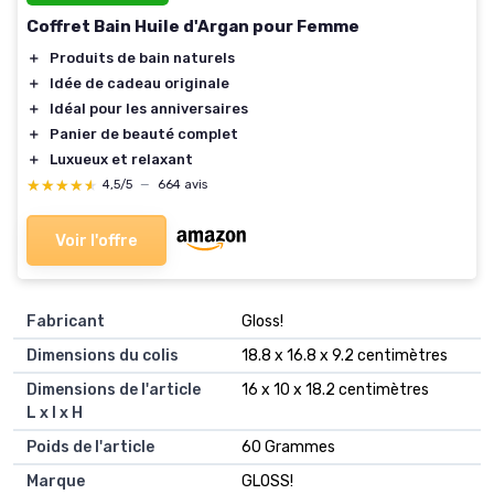
Coffret Bain Huile d'Argan pour Femme
＋
Produits de bain naturels
＋
Idée de cadeau originale
＋
Idéal pour les anniversaires
＋
Panier de beauté complet
＋
Luxueux et relaxant
★★★★★
★★★★★
4,5/5
—
664 avis
Voir l'offre
Fabricant
‎Gloss!
Dimensions du colis
‎18.8 x 16.8 x 9.2 centimètres
Dimensions de l'article
‎16 x 10 x 18.2 centimètres
L x l x H
Poids de l'article
‎60 Grammes
Marque
‎GLOSS!