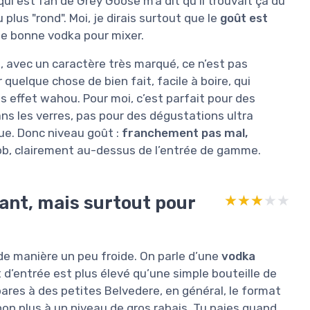
ui est fan de Grey Goose m’a dit qu’il trouvait ça du
lus "rond". Moi, je dirais surtout que le
goût est
une bonne vodka pour mixer.
 avec un caractère très marqué, ce n’est pas
 quelque chose de bien fait, facile à boire, qui
 effet wahou. Pour moi, c’est parfait pour des
ans les verres, pas pour des dégustations ultra
e. Donc niveau goût :
franchement pas mal,
 job, clairement au-dessus de l’entrée de gamme.
sant, mais surtout pour
★★★★★
★★★★★
s de manière un peu froide. On parle d’une
vodka
 d’entrée est plus élevé qu’une simple bouteille de
mpares à des petites Belvedere, en général, le format
non plus à un niveau de gros rabais. Tu paies quand