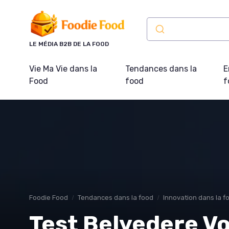
Panneau de gestion des cookies
LE MÉDIA B2B DE LA FOOD
Vie Ma Vie dans la
Tendances dans la
E
Food
food
f
Foodie Food
Tendances dans la food
Innovation dans la f
Test Belvedere V