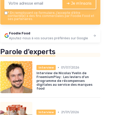
➔ Je m'inscris
*
En remplissant ce formulaire, j’accepte d’être
contacté(e) à des fins commerciales par Foodie Food et
ses partenaires.
Foodie Food
Ajoutez-nous à vos sources préférées sur Google
Parole d'experts
•
01/07/2026
Interview
Interview de Nicolas Yvelin de
FreemiumPlay : Les leviers d’un
programme de récompenses
digitales au service des marques
food
•
21/01/2026
Interview