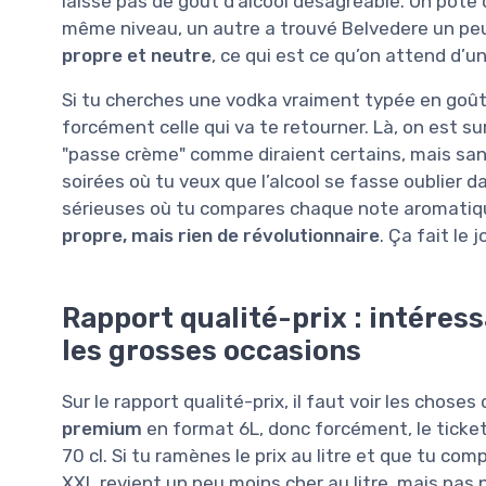
laisse pas de goût d’alcool désagréable. Un pote q
même niveau, un autre a trouvé Belvedere un peu p
propre et neutre
, ce qui est ce qu’on attend d’
Si tu cherches une vodka vraiment typée en goût,
forcément celle qui va te retourner. Là, on est sur
"passe crème" comme diraient certains, mais sans
soirées où tu veux que l’alcool se fasse oublier d
sérieuses où tu compares chaque note aromatiqu
propre, mais rien de révolutionnaire
. Ça fait le
Rapport qualité-prix : intéres
les grosses occasions
Sur le rapport qualité-prix, il faut voir les chose
premium
en format 6L, donc forcément, le ticket
70 cl. Si tu ramènes le prix au litre et que tu co
XXL revient un peu moins cher au litre, mais pas 