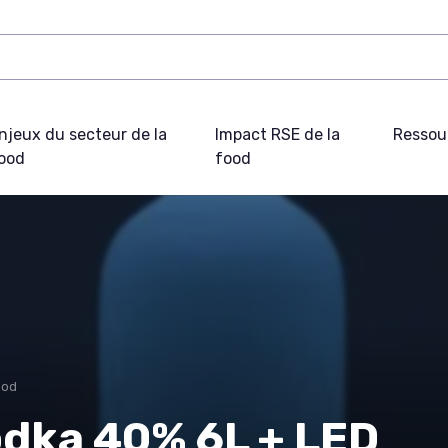
njeux du secteur de la
Impact RSE de la
Ressou
ood
food
ood
odka 40% 6L + LED