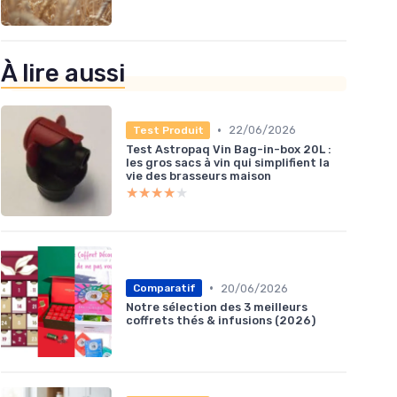
À lire aussi
•
22/06/2026
Test Produit
Test Astropaq Vin Bag-in-box 20L :
les gros sacs à vin qui simplifient la
vie des brasseurs maison
★★★★★
★★★★★
•
20/06/2026
Comparatif
Notre sélection des 3 meilleurs
coffrets thés & infusions (2026)