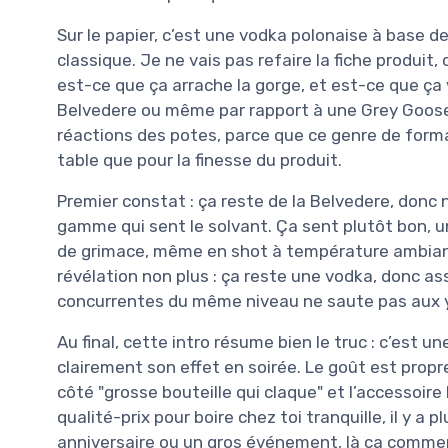
Sur le papier, c’est une vodka polonaise à base de 
classique. Je ne vais pas refaire la fiche produit,
est-ce que ça arrache la gorge, et est-ce que ça 
Belvedere ou même par rapport à une Grey Goose 
réactions des potes, parce que ce genre de format
table que pour la finesse du produit.
Premier constat : ça reste de la Belvedere, donc n
gamme qui sent le solvant. Ça sent plutôt bon, un 
de grimace, même en shot à température ambiante
révélation non plus : ça reste une vodka, donc as
concurrentes du même niveau ne saute pas aux yeu
Au final, cette intro résume bien le truc : c’est 
clairement son effet en soirée. Le goût est propre,
côté "grosse bouteille qui claque" et l’accessoir
qualité-prix pour boire chez toi tranquille, il y a 
anniversaire ou un gros événement, là ça commen