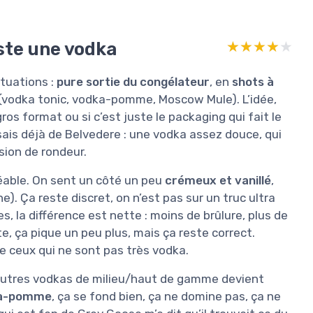
este une vodka
★★★★★
★★★★★
ituations :
pure sortie du congélateur
, en
shots à
(vodka tonic, vodka-pomme, Moscow Mule). L’idée,
 gros format ou si c’est juste le packaging qui fait le
ssais déjà de Belvedere : une vodka assez douce, qui
sion de rondeur.
gréable. On sent un côté un peu
crémeux et vanillé
,
ne). Ça reste discret, on n’est pas sur un truc ultra
, la différence est nette : moins de brûlure, plus de
, ça pique un peu plus, mais ça reste correct.
e ceux qui ne sont pas très vodka.
’autres vodkas de milieu/haut de gamme devient
a-pomme
, ça se fond bien, ça ne domine pas, ça ne