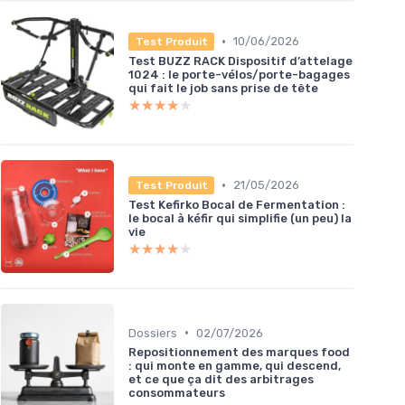
•
10/06/2026
Test Produit
Test BUZZ RACK Dispositif d’attelage
1024 : le porte-vélos/porte-bagages
qui fait le job sans prise de tête
★★★★★
★★★★★
•
21/05/2026
Test Produit
Test Kefirko Bocal de Fermentation :
le bocal à kéfir qui simplifie (un peu) la
vie
★★★★★
★★★★★
•
Dossiers
02/07/2026
Repositionnement des marques food
: qui monte en gamme, qui descend,
et ce que ça dit des arbitrages
consommateurs