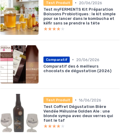
•
20/06/2026
Test Produit
Test myFERMENTS Kit Préparation
Boissons Probiotiques : le kit simple
pour se lancer dans le kombucha et
kéfir sans se prendre la tête
★★★★★
★★★★★
•
20/06/2026
Comparatif
Comparatif des 6 meilleurs
chocolats de dégustation (2026)
•
16/06/2026
Test Produit
Test Coffret Dégustation Bière
Vendée Mélusine Golden Ale : une
blonde sympa avec deux verres qui
font le taf
★★★★★
★★★★★