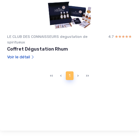
LE CLUB DES CONNAISSEURS degustation de
4.7
☆☆☆☆☆
★★★★★
spiritueux
Coffret Dégustation Rhum
Voir le détail
‹‹
‹
1
›
››