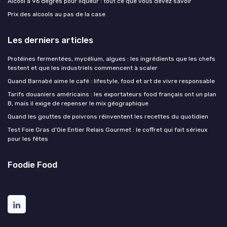
Alcool à 96 degrés pour liqueur : tout ce que vous devez savoir
Prix des alcools au pas de la case
Les derniers articles
Protéines fermentées, mycélium, algues : les ingrédients que les chefs
testent et que les industriels commencent à scaler
Quand Barnabé aime le café : lifestyle, food et art de vivre responsable
Tarifs douaniers américains : les exportateurs food français ont un plan
B, mais il exige de repenser le mix géographique
Quand les gouttes de poivrons réinventent les recettes du quotidien
Test Foie Gras d’Oie Entier Relais Gourmet : le coffret qui fait sérieux
pour les fêtes
Foodie Food