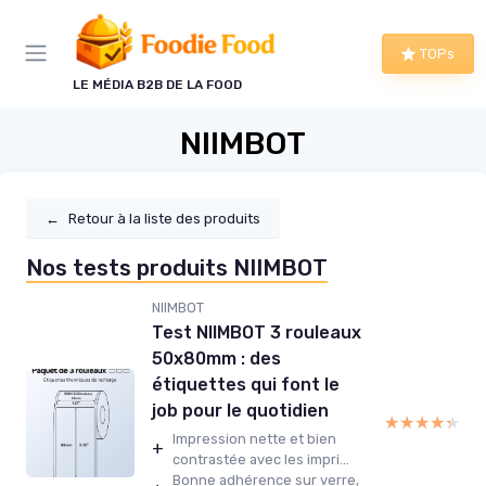
Panneau de gestion des cookies
TOPs
LE MÉDIA B2B DE LA FOOD
NIIMBOT
←
Retour à la liste des produits
Nos tests produits NIIMBOT
NIIMBOT
Test NIIMBOT 3 rouleaux
50x80mm : des
étiquettes qui font le
job pour le quotidien
★★★★★
★★★★★
Impression nette et bien
+
contrastée avec les impri...
Bonne adhérence sur verre,