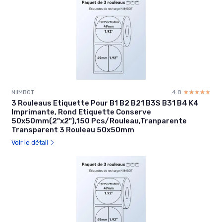
NIIMBOT
4.8
☆☆☆☆☆
★★★★★
3 Rouleaus Etiquette Pour B1 B2 B21 B3S B31 B4 K4
Imprimante, Rond Etiquette Conserve
50x50mm(2"x2"),150 Pcs/Rouleau,Tranparente
Transparent 3 Rouleau 50x50mm
Voir le détail