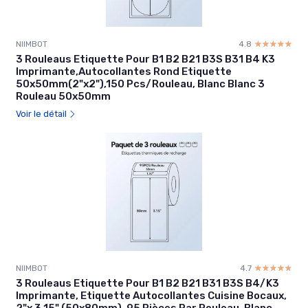
NIIMBOT
4.8
☆☆☆☆☆
★★★★★
3 Rouleaus Etiquette Pour B1 B2 B21 B3S B31 B4 K3
Imprimante,Autocollantes Rond Etiquette
50x50mm(2"x2"),150 Pcs/Rouleau, Blanc Blanc 3
Rouleau 50x50mm
Voir le détail
NIIMBOT
4.7
☆☆☆☆☆
★★★★★
3 Rouleaus Etiquette Pour B1 B2 B21 B31 B3S B4/K3
Imprimante, Etiquette Autocollantes Cuisine Bocaux,
2"x 3.15" (50x80mm), 95 Pièces Par Rouleau, Blanc