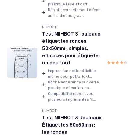
+
plastique lisse et cart...
Résiste correctement à l’eau,
+
au froid et au gras...
NIIMBOT
Test NIIMBOT 3 rouleaux
étiquettes rondes
50x50mm : simples,
efficaces pour étiqueter
★★★★★
★★★★★
un peu tout
Impression nette et lisible,
+
même pour petits text...
Bonne adhérence sur verre,
+
plastique et carton, sa...
Compatibilité nickel avec
+
plusieurs imprimantes NI...
NIIMBOT
Test NIIMBOT 3 Rouleaux
Étiquettes 50x50mm :
les rondes