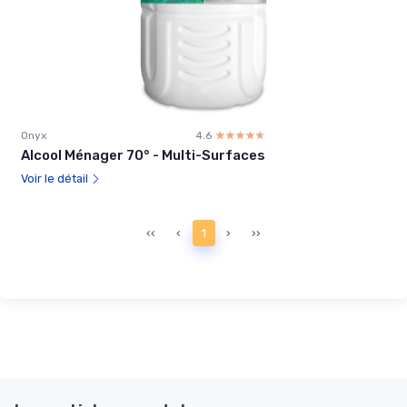
Onyx
4.6
☆☆☆☆☆
★★★★★
Alcool Ménager 70° - Multi-Surfaces
Voir le détail
‹‹
‹
1
›
››