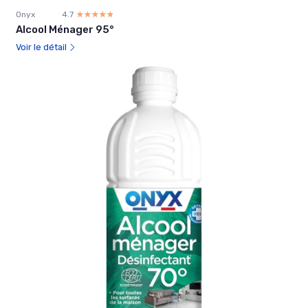
Onyx
4.7
☆☆☆☆☆
★★★★★
Alcool Ménager 95°
Voir le détail