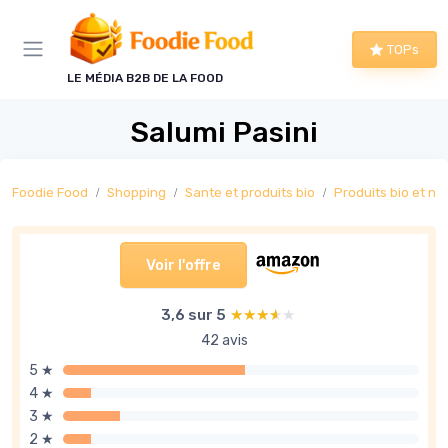
Panneau de gestion des cookies
TOPs
LE MÉDIA B2B DE LA FOOD
Salumi Pasini
Foodie Food
Shopping
Sante et produits bio
Produits bio et na
Voir l'offre
3,6 sur 5
★★★★★
★★★★★
42 avis
5 ★
4 ★
3 ★
2 ★