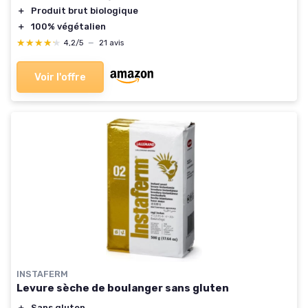
＋
Produit brut biologique
＋
100% végétalien
★★★★★
★★★★★
4,2/5
—
21 avis
Voir l'offre
INSTAFERM
Levure sèche de boulanger sans gluten
＋
Sans gluten