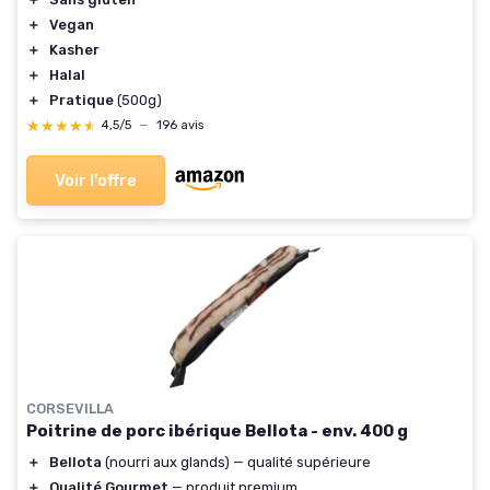
＋
Vegan
＋
Kasher
＋
Halal
＋
Pratique
(500g)
★★★★★
★★★★★
4,5/5
—
196 avis
Voir l'offre
CORSEVILLA
Poitrine de porc ibérique Bellota - env. 400 g
＋
Bellota
(nourri aux glands) — qualité supérieure
＋
Qualité Gourmet
— produit premium