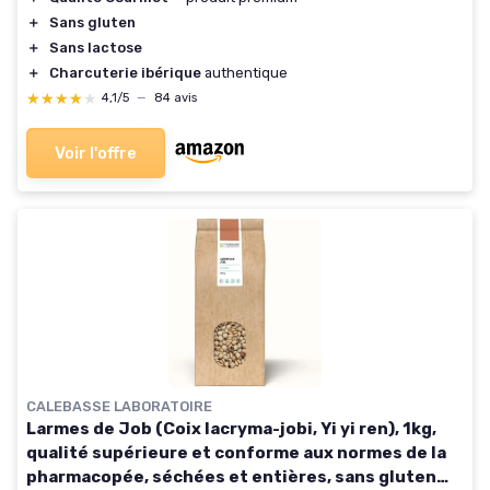
＋
Sans gluten
＋
Sans lactose
＋
Charcuterie ibérique
authentique
★★★★★
★★★★★
4,1/5
—
84 avis
Voir l'offre
CALEBASSE LABORATOIRE
Larmes de Job (Coix lacryma-jobi, Yi yi ren), 1kg,
qualité supérieure et conforme aux normes de la
pharmacopée, séchées et entières, sans gluten