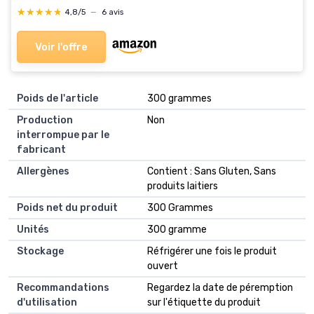
remplie de vertus
★★★★★
★★★★★
4,8/5
—
6 avis
Voir l'offre
Poids de l'article
‎300 grammes
Production
‎Non
interrompue par le
fabricant
Allergènes
‎Contient : Sans Gluten, Sans
produits laitiers
Poids net du produit
‎300 Grammes
Unités
‎300 gramme
Stockage
‎Réfrigérer une fois le produit
ouvert
Recommandations
‎Regardez la date de péremption
d'utilisation
sur l'étiquette du produit