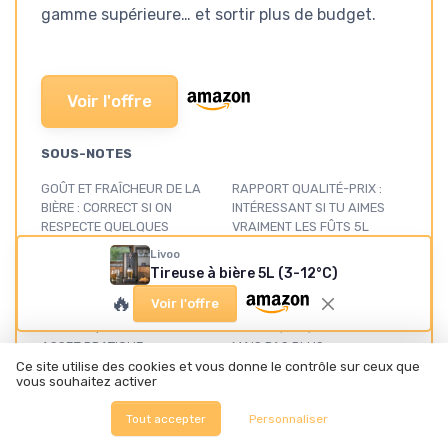
gamme supérieure… et sortir plus de budget.
Voir l'offre
SOUS-NOTES
GOÛT ET FRAÎCHEUR DE LA
RAPPORT QUALITÉ-PRIX :
BIÈRE : CORRECT SI ON
INTÉRESSANT SI TU AIMES
RESPECTE QUELQUES
VRAIMENT LES FÛTS 5L
RÈGLES
★★★★★
★★★★★
Livoo
★★★★★
★★★★★
Tireuse à bière 5L (3-12°C)
🔥
Voir l'offre
DESIGN : DU PLASTIQUE
MATÉRIAUX ET FINITION : DU
PARTOUT, MAIS UN FORMAT
PLASTIQUE QUI FAIT LE TAF
ASSEZ PRATIQUE
MAIS PAS PLUS
Ce site utilise des cookies et vous donne le contrôle sur ceux que
★★★★★
★★★★★
★★★★★
★★★★★
vous souhaitez activer
PERFORMANCES :
PRÉSENTATION : CE QUE
Tout accepter
Personnaliser
REFROIDISSEMENT, BRUIT ET
PROPOSE VRAIMENT CETTE
USAGE AU QUOTIDIEN
TIREUSE LIVOO