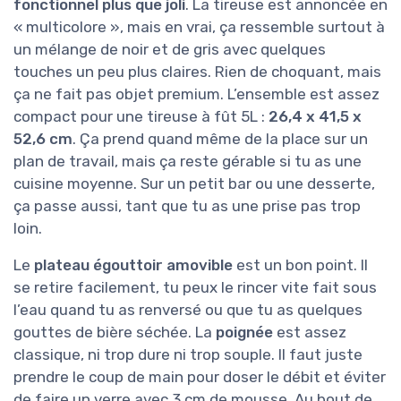
fonctionnel plus que joli
. La tireuse est annoncée en
« multicolore », mais en vrai, ça ressemble surtout à
un mélange de noir et de gris avec quelques
touches un peu plus claires. Rien de choquant, mais
ça ne fait pas objet premium. L’ensemble est assez
compact pour une tireuse à fût 5L :
26,4 x 41,5 x
52,6 cm
. Ça prend quand même de la place sur un
plan de travail, mais ça reste gérable si tu as une
cuisine moyenne. Sur un petit bar ou une desserte,
ça passe aussi, tant que tu as une prise pas trop
loin.
Le
plateau égouttoir amovible
est un bon point. Il
se retire facilement, tu peux le rincer vite fait sous
l’eau quand tu as renversé ou que tu as quelques
gouttes de bière séchée. La
poignée
est assez
classique, ni trop dure ni trop souple. Il faut juste
prendre le coup de main pour doser le débit et éviter
de faire un verre avec 3 cm de mousse. Au bout de